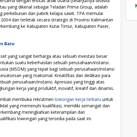
rsama dengan entitas anak usaha (selanjutnya disebut
tau yang dikenal sebagai Teladan Prima Group, adalah
ng perkebunan dan pabrik kelapa sawit. TPA memulai
004 dan terletak secara strategis di Provinsi Kalimantan
erkembang ke Kabupaten Kutai Timur, Kabupaten Paser,
an Baru
t yang sangat berharga atau sebuah investasi besar
tukan suatu keberhasilan sebuah perusahaan/instansi.
ia (MSDM) yang tepat bagi sebuah perusahaan/instansi
uksesan yang maksimal. Kreatifitas dan dedikasi para
ebuah perusahaan/instansi. Apresiasi yang tinggi atas
ngan kerja yang produktif, inovatif, kreatif dan dinamis.
 kembali membuka rekrutmen
lowongan kerja terbaru
untuk
didat yang memenuhi kualifikasi, memiliki semangat dan
 berkembang meningkatkan keterampilan dan
alifikasi lowongan yang tersedia pada saat ini.