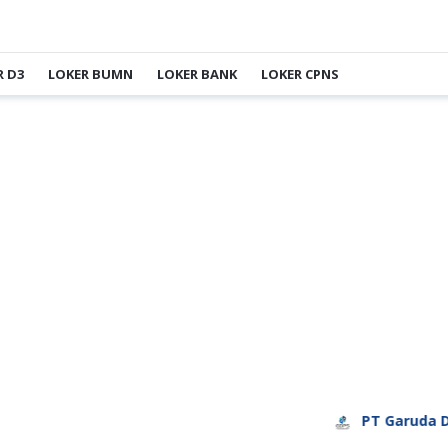
R D3
LOKER BUMN
LOKER BANK
LOKER CPNS
PT Garuda Daya Pra