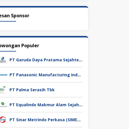
esan Sponsor
owongan Populer
PT Garuda Daya Pratama Sejahtera
PT Panasonic Manufacturing Indonesia
PT Palma Serasih Tbk
PT Equalindo Makmur Alam Sejahtera (Equalindo Group)
PT Sinar Metrindo Perkasa (SIMETRI)