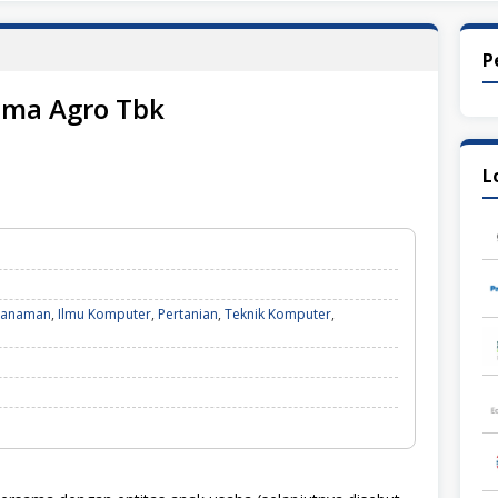
P
ima Agro Tbk
L
Tanaman
,
Ilmu Komputer
,
Pertanian
,
Teknik Komputer
,
n