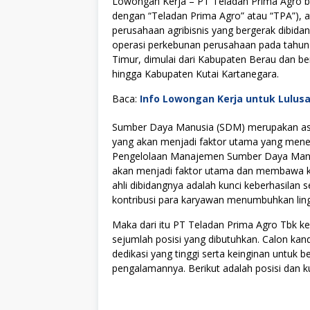
Lowongan Kerja – PT Teladan Prima Agro be
dengan “Teladan Prima Agro” atau “TPA”), a
perusahaan agribisnis yang bergerak dibida
operasi perkebunan perusahaan pada tahun 2
Timur, dimulai dari Kabupaten Berau dan b
hingga Kabupaten Kutai Kartanegara.
Baca:
Info Lowongan Kerja untuk Lulus
Sumber Daya Manusia (SDM) merupakan asse
yang akan menjadi faktor utama yang menen
Pengelolaan Manajemen Sumber Daya Manus
akan menjadi faktor utama dan membawa kes
ahli dibidangnya adalah kunci keberhasilan s
kontribusi para karyawan menumbuhkan lingku
Maka dari itu PT Teladan Prima Agro Tbk
sejumlah posisi yang dibutuhkan. Calon kan
dedikasi yang tinggi serta keinginan untuk
pengalamannya. Berikut adalah posisi dan ku