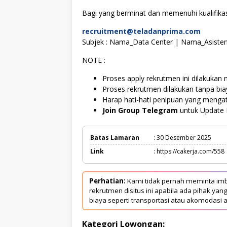
Bagi yang berminat dan memenuhi kualifikasi
recruitment@teladanprima.com
Subjek : Nama_Data Center | Nama_Asisten
NOTE :
Proses apply rekrutmen ini dilakukan m
Proses rekrutmen dilakukan tanpa bi
Harap hati-hati penipuan yang menga
Join Group Telegram
untuk Update 
Batas Lamaran
: 30 Desember 2025
Link
: https://cakerja.com/558
Perhatian:
Kami tidak pernah meminta imb
rekrutmen disitus ini apabila ada pihak 
biaya seperti transportasi atau akomodasi a
Kategori Lowongan: