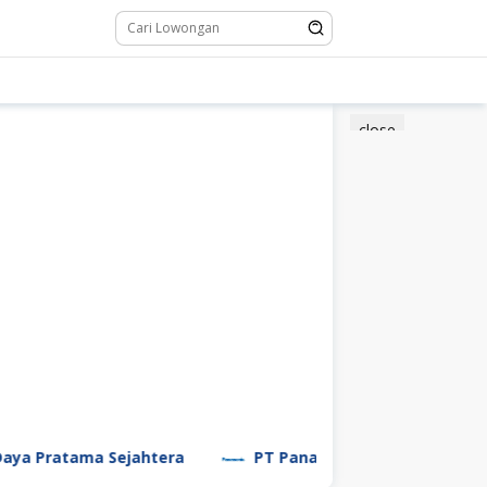
close
tama Sejahtera
PT Panasonic Manufacturing Indones