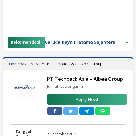
Rekomendasi:
PT Garuda Daya Pratama Sejahtera
PT Pa
Homepage
S1
PT Techpack Asia – Albea Group
PT Techpack Asia – Albea Group
Jumlah Lowongan:
3
Apply Now!
Tanggal
:
8 December 2025