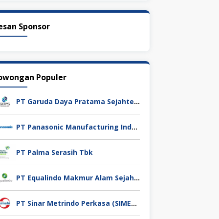
esan Sponsor
owongan Populer
PT Garuda Daya Pratama Sejahtera
PT Panasonic Manufacturing Indonesia
PT Palma Serasih Tbk
PT Equalindo Makmur Alam Sejahtera (Equalindo Group)
PT Sinar Metrindo Perkasa (SIMETRI)