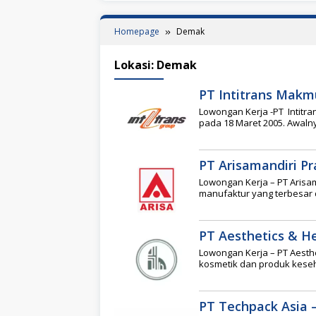
Homepage
Demak
Lokasi:
Demak
PT Intitrans Makmu
Lowongan Kerja -PT Intitr
pada 18 Maret 2005. Awaln
PT Arisamandiri P
Lowongan Kerja – PT Aris
manufaktur yang terbesar d
PT Aesthetics & H
Lowongan Kerja – PT Aesth
kosmetik dan produk keseh
PT Techpack Asia 