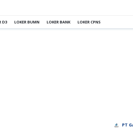
R D3
LOKER BUMN
LOKER BANK
LOKER CPNS
PT Garud