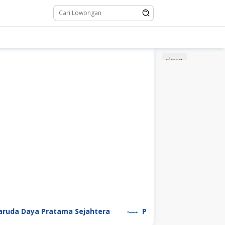
close
a Daya Pratama Sejahtera
PT Panasonic Manufacturi