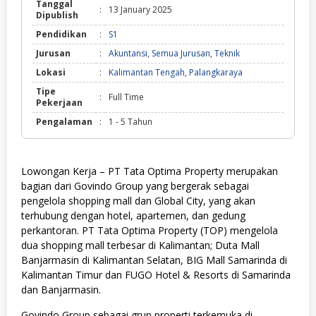
Tanggal
:
13 January 2025
Dipublish
Pendidikan
:
S1
Jurusan
:
Akuntansi
,
Semua Jurusan
,
Teknik
Lokasi
:
Kalimantan Tengah
,
Palangkaraya
Tipe
:
Full Time
Pekerjaan
Pengalaman
:
1 - 5 Tahun
Lowongan Kerja – PT Tata Optima Property merupakan
bagian dari Govindo Group yang bergerak sebagai
pengelola shopping mall dan Global City, yang akan
terhubung dengan hotel, apartemen, dan gedung
perkantoran. PT Tata Optima Property (TOP) mengelola
dua shopping mall terbesar di Kalimantan; Duta Mall
Banjarmasin di Kalimantan Selatan, BIG Mall Samarinda di
Kalimantan Timur dan FUGO Hotel & Resorts di Samarinda
dan Banjarmasin.
Govindo Group sebagai grup properti terkemuka di