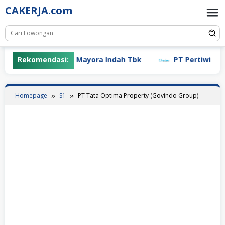
Skip
CAKERJA.com
to
content
Rekomendasi:
PT Mayora Indah Tbk
PT Pertiwi Agung 
Homepage
S1
PT Tata Optima Property (Govindo Group)