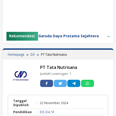
Rekomendasi:
PT Garuda Daya Pratama Sejahtera
PT P
Homepage
D3
PT Tata Nutrisana
PT Tata Nutrisana
Jumlah Lowongan:
1
Tanggal
:
22 November 2024
Dipublish
Pendidikan
:
D3
,
D4
,
S1