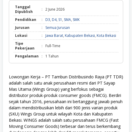
Tanggal
:
2 June 2026
Dipublish
Pendidikan
:
D3
,
D4
,
S1
,
SMA
,
SMK
Jurusan
:
Semua Jurusan
Lokasi
:
Jawa Barat
,
Kabupaten Bekasi
,
Kota Bekasi
Tipe
:
Full-Time
Pekerjaan
Pengalaman
:
1 Tahun
Lowongan Kerja – PT Tambun Distribusindo Raya (PT TDR)
adalah salah satu anak perusahaan resmi dari PT Sayap
Mas Utama (Wings Group) yang berfokus sebagai
distributor produk-produk consumer goods (FMCG). Berdiri
sejak tahun 2016, perusahaan ini bertanggung jawab penuh
dalam mendistribusikan lebih dari 900 jenis varian produk
(SKU) Wings Group untuk wilayah Kota dan Kabupaten
Bekasi. WINGS adalah salah satu perusahaan FMCG (Fast
Moving Consumer Goods) terbesar dan terus berkembang