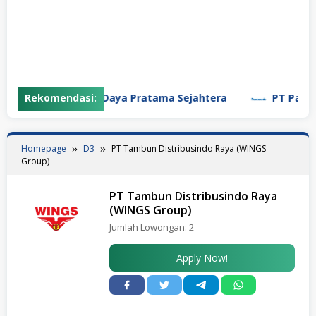
PT Garuda Daya Pratama Sejahtera
Rekomendasi:
PT Panasoni
Homepage
D3
PT Tambun Distribusindo Raya (WINGS
Group)
PT Tambun Distribusindo Raya
(WINGS Group)
Jumlah Lowongan:
2
Apply Now!