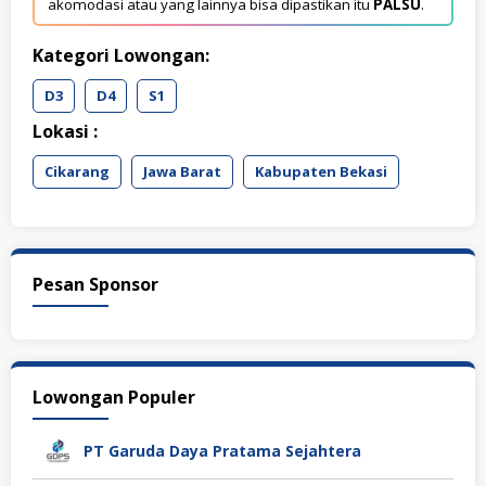
akomodasi atau yang lainnya bisa dipastikan itu
PALSU
.
Kategori Lowongan:
D3
D4
S1
Lokasi :
Cikarang
Jawa Barat
Kabupaten Bekasi
Pesan Sponsor
Lowongan Populer
PT Garuda Daya Pratama Sejahtera