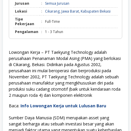
Jurusan
:
Semua Jurusan
Lokasi
:
Cikarang
,
Jawa Barat
,
Kabupaten Bekasi
Tipe
:
Full-Time
Pekerjaan
Pengalaman
:
1 - 3 Tahun
Lowongan Kerja – PT Taekyung Technology adalah
perusahaan Penanaman Modal Asing (PMA) yang berlokasi
di Cikarang, Bekasi. Didirikan pada Agustus 2002,
perusahaan ini mulai beroperasi dan berproduksi pada
November 2002, PT Taekyung Technology adalah sebuah
perusahaan manufaktur yang mengkhususkan diri pada
produksi suku cadang otomotif (baik untuk kendaraan roda
2 maupun roda 4) dan komponen elektronik
Baca:
Info Lowongan Kerja untuk Lulusan Baru
Sumber Daya Manusia (SDM) merupakan asset yang
sangat berharga atau sebuah investasi besar yang akan
menjadi faktor utama yang menentukan suatu keberhasilan