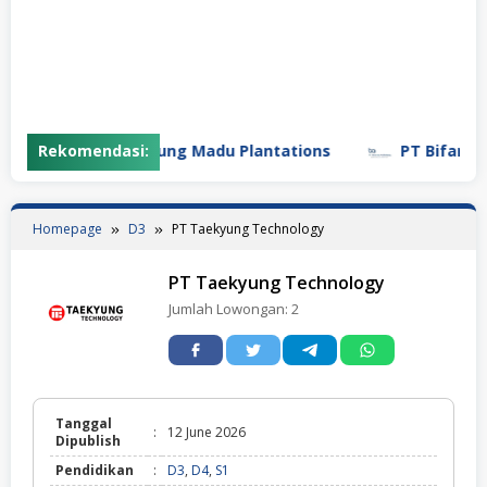
Rekomendasi:
PT Gunung Madu Plantations
PT Bifarma Ad
Homepage
D3
PT Taekyung Technology
PT Taekyung Technology
Jumlah Lowongan:
2
Tanggal
:
12 June 2026
Dipublish
Pendidikan
:
D3
,
D4
,
S1