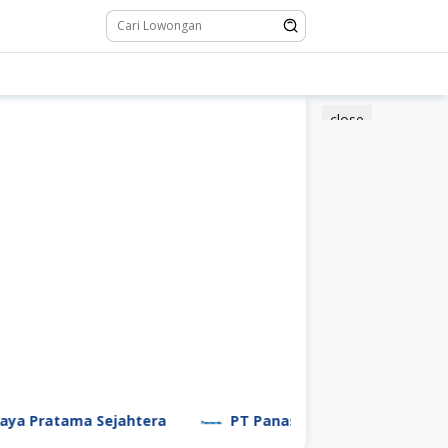
close
atama Sejahtera
PT Panasonic Manufacturing Indone