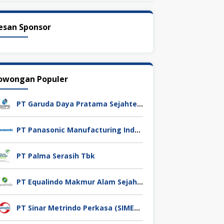
esan Sponsor
owongan Populer
PT Garuda Daya Pratama Sejahtera
PT Panasonic Manufacturing Indonesia
PT Palma Serasih Tbk
PT Equalindo Makmur Alam Sejahtera (Equalindo Group)
PT Sinar Metrindo Perkasa (SIMETRI)