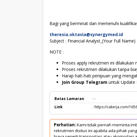
Bagi yang berminat dan memenuhi kualifikasi
theresia.oktavia@synergymed.id
Subject : Financial Analyst_(Your Full Name)
NOTE :
Proses apply rekrutmen ini dilakukan m
Proses rekrutmen dilakukan tanpa bi
Harap hati-hati penipuan yang menga
Join Group Telegram
untuk Update 
Batas Lamaran
: -
Link
: https://cakerja.com/165
Perhatian:
Kami tidak pernah meminta imb
rekrutmen disitus ini apabila ada pihak 
biaya seperti transportasi atau akomodasi a