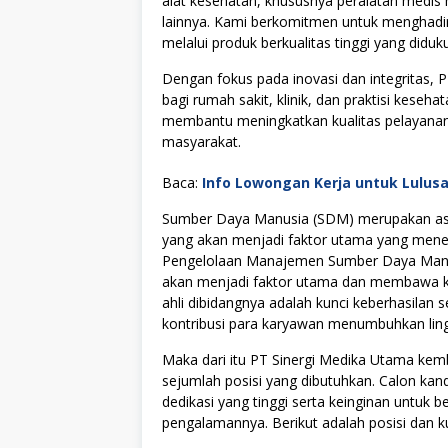
alat kesehatan, khususnya peralatan medis 
lainnya. Kami berkomitmen untuk menghadirk
melalui produk berkualitas tinggi yang diduk
Dengan fokus pada inovasi dan integritas, P
bagi rumah sakit, klinik, dan praktisi keseh
membantu meningkatkan kualitas pelayana
masyarakat.
Baca:
Info Lowongan Kerja untuk Lulus
Sumber Daya Manusia (SDM) merupakan asse
yang akan menjadi faktor utama yang menen
Pengelolaan Manajemen Sumber Daya Manus
akan menjadi faktor utama dan membawa kes
ahli dibidangnya adalah kunci keberhasilan s
kontribusi para karyawan menumbuhkan lingku
Maka dari itu PT Sinergi Medika Utama ke
sejumlah posisi yang dibutuhkan. Calon kan
dedikasi yang tinggi serta keinginan untuk
pengalamannya. Berikut adalah posisi dan ku