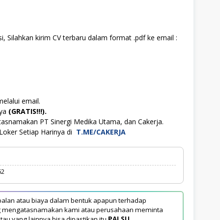
, Silahkan kirim CV terbaru dalam format .pdf ke email :
elalui email.
aya
(GRATIS!!!).
tasnamakan PT Sinergi Medika Utama, dan Cakerja.
Loker Setiap Harinya di
T.ME/CAKERJA
62
alan atau biaya dalam bentuk apapun terhadap
yang mengatasnamakan kami atau perusahaan meminta
tau yang lainnya bisa dipastikan itu
PALSU
.