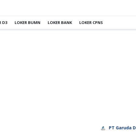
R D3
LOKER BUMN
LOKER BANK
LOKER CPNS
PT Garuda Daya Pr