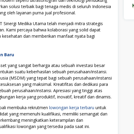
modern seperti ultrasonografi dan teknologi pendukung
an solusi terbaik bagi tenaga medis di seluruh Indonesia
ung oleh layanan purna jual profesional.
T Sinergi Medika Utama telah menjadi mitra strategis
atan. Kami percaya bahwa kolaborasi yang solid dapat
n kesehatan dan memberikan manfaat nyata bagi
an Baru
t yang sangat berharga atau sebuah investasi besar
tukan suatu keberhasilan sebuah perusahaan/instansi.
ia (MSDM) yang tepat bagi sebuah perusahaan/instansi
uksesan yang maksimal. Kreatifitas dan dedikasi para
ebuah perusahaan/instansi. Apresiasi yang tinggi atas
ngan kerja yang produktif, inovatif, kreatif dan dinamis.
mbali membuka rekrutmen
lowongan kerja terbaru
untuk
didat yang memenuhi kualifikasi, memiliki semangat dan
 berkembang meningkatkan keterampilan dan
alifikasi lowongan yang tersedia pada saat ini.