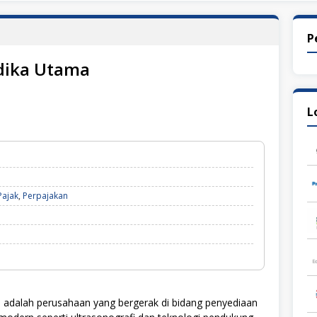
P
dika Utama
L
Pajak
,
Perpajakan
 adalah perusahaan yang bergerak di bidang penyediaan