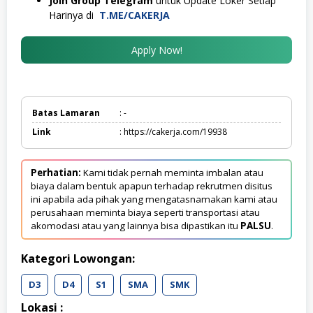
Join Group Telegram
untuk Update Loker Setiap
Harinya di
T.ME/CAKERJA
Apply Now!
Batas Lamaran
: -
Link
: https://cakerja.com/19938
Perhatian:
Kami tidak pernah meminta imbalan atau
biaya dalam bentuk apapun terhadap rekrutmen disitus
ini apabila ada pihak yang mengatasnamakan kami atau
perusahaan meminta biaya seperti transportasi atau
akomodasi atau yang lainnya bisa dipastikan itu
PALSU
.
Kategori Lowongan:
D3
D4
S1
SMA
SMK
Lokasi :