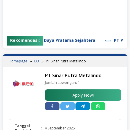
Rekomendasi:
PT Garuda Daya Pratama Sejahtera
PT Panason
Homepage
D3
PT Sinar Putra Metalindo
PT Sinar Putra Metalindo
Jumlah Lowongan:
1
Apply Now!
Tanggal
:
4 September 2025