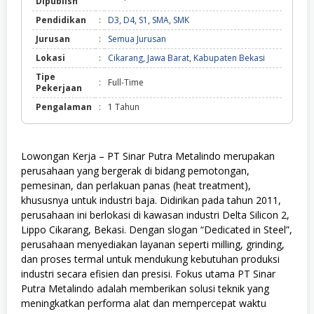
Dipublish
Pendidikan
:
D3
,
D4
,
S1
,
SMA
,
SMK
Jurusan
:
Semua Jurusan
Lokasi
:
Cikarang
,
Jawa Barat
,
Kabupaten Bekasi
Tipe
:
Full-Time
Pekerjaan
Pengalaman
:
1 Tahun
Lowongan Kerja – PT Sinar Putra Metalindo merupakan
perusahaan yang bergerak di bidang pemotongan,
pemesinan, dan perlakuan panas (heat treatment),
khususnya untuk industri baja. Didirikan pada tahun 2011,
perusahaan ini berlokasi di kawasan industri Delta Silicon 2,
Lippo Cikarang, Bekasi. Dengan slogan “Dedicated in Steel”,
perusahaan menyediakan layanan seperti milling, grinding,
dan proses termal untuk mendukung kebutuhan produksi
industri secara efisien dan presisi. Fokus utama PT Sinar
Putra Metalindo adalah memberikan solusi teknik yang
meningkatkan performa alat dan mempercepat waktu