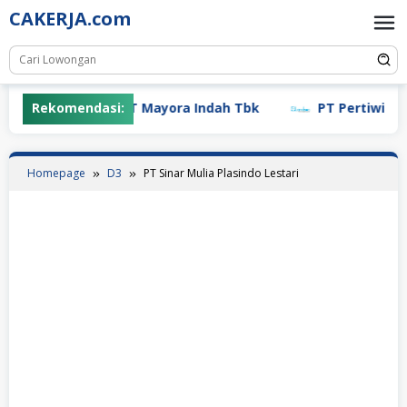
Skip
CAKERJA.com
to
content
Rekomendasi:
PT Mayora Indah Tbk
PT Pertiwi Agun
Homepage
D3
PT Sinar Mulia Plasindo Lestari