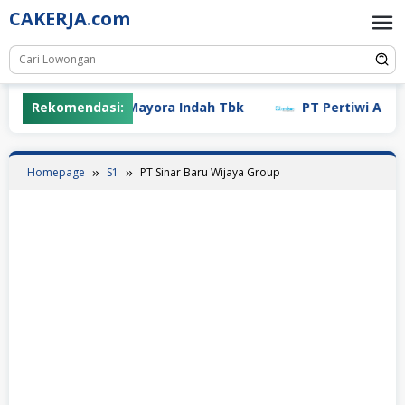
Skip
CAKERJA.com
to
content
Rekomendasi:
PT Mayora Indah Tbk
PT Pertiwi Agung 
Homepage
S1
PT Sinar Baru Wijaya Group