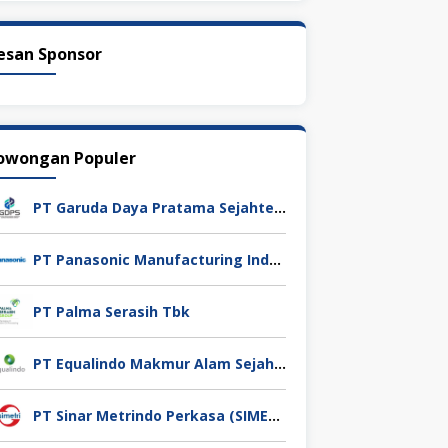
esan Sponsor
owongan Populer
PT Garuda Daya Pratama Sejahtera
PT Panasonic Manufacturing Indonesia
PT Palma Serasih Tbk
PT Equalindo Makmur Alam Sejahtera (Equalindo Group)
PT Sinar Metrindo Perkasa (SIMETRI)