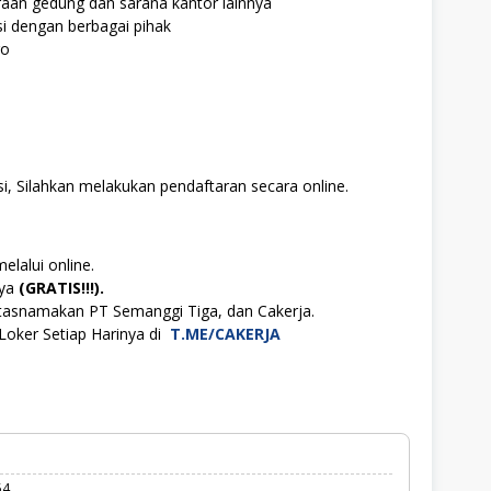
araan gedung dan sarana kantor lainnya
i dengan berbagai pihak
go
i, Silahkan melakukan pendaftaran secara online.
elalui online.
aya
(GRATIS!!!).
tasnamakan PT Semanggi Tiga, dan Cakerja.
Loker Setiap Harinya di
T.ME/CAKERJA
54