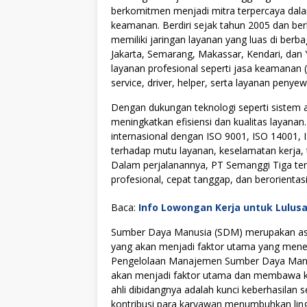
berkomitmen menjadi mitra terpercaya dal
keamanan. Berdiri sejak tahun 2005 dan berk
memiliki jaringan layanan yang luas di berba
Jakarta, Semarang, Makassar, Kendari, dan
layanan profesional seperti jasa keamanan (s
service, driver, helper, serta layanan peny
Dengan dukungan teknologi seperti sistem a
meningkatkan efisiensi dan kualitas layanan. 
internasional dengan ISO 9001, ISO 14001
terhadap mutu layanan, keselamatan kerja, t
Dalam perjalanannya, PT Semanggi Tiga ter
profesional, cepat tanggap, dan berorienta
Baca:
Info Lowongan Kerja untuk Lulus
Sumber Daya Manusia (SDM) merupakan asse
yang akan menjadi faktor utama yang menen
Pengelolaan Manajemen Sumber Daya Manus
akan menjadi faktor utama dan membawa kes
ahli dibidangnya adalah kunci keberhasilan s
kontribusi para karyawan menumbuhkan lingku