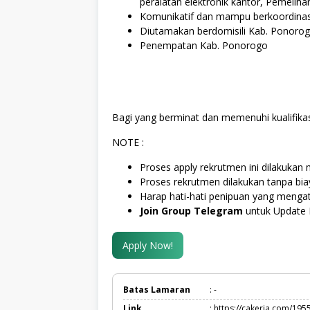
peralatan elektronik kantor, Pemelih
Komunikatif dan mampu berkoordinas
Diutamakan berdomisili Kab. Ponoro
Penempatan Kab. Ponorogo
Bagi yang berminat dan memenuhi kualifikas
NOTE :
Proses apply rekrutmen ini dilakukan m
Proses rekrutmen dilakukan tanpa bi
Harap hati-hati penipuan yang menga
Join Group Telegram
untuk Update 
Apply Now!
Batas Lamaran
: -
Link
: https://cakerja.com/195