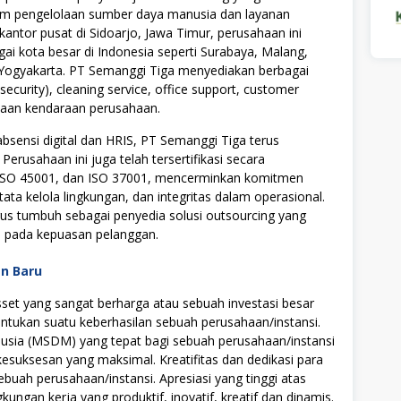
am pengelolaan sumber daya manusia dan layanan
antor pusat di Sidoarjo, Jawa Timur, perusahaan ini
gai kota besar di Indonesia seperti Surabaya, Malang,
 Yogyakarta. PT Semanggi Tiga menyediakan berbagai
ecurity), cleaning service, office support, customer
ewaan kendaraan perusahaan.
bsensi digital dan HRIS, PT Semanggi Tiga terus
Perusahaan ini juga telah tersertifikasi secara
, ISO 45001, dan ISO 37001, mencerminkan komitmen
ata kelola lingkungan, dan integritas dalam operasional.
us tumbuh sebagai penyedia solusi outsourcing yang
si pada kepuasan pelanggan.
an Baru
t yang sangat berharga atau sebuah investasi besar
tukan suatu keberhasilan sebuah perusahaan/instansi.
ia (MSDM) yang tepat bagi sebuah perusahaan/instansi
uksesan yang maksimal. Kreatifitas dan dedikasi para
ebuah perusahaan/instansi. Apresiasi yang tinggi atas
ngan kerja yang produktif, inovatif, kreatif dan dinamis.