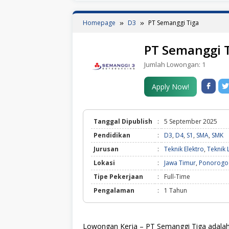
Homepage
D3
PT Semanggi Tiga
PT Semanggi 
Jumlah Lowongan:
1
Apply Now!
Tanggal Dipublish
:
5 September 2025
Pendidikan
:
D3
,
D4
,
S1
,
SMA
,
SMK
Jurusan
:
Teknik Elektro
,
Teknik L
Lokasi
:
Jawa Timur
,
Ponorogo
Tipe Pekerjaan
:
Full-Time
Pengalaman
:
1 Tahun
Lowongan Kerja – PT Semanggi Tiga adalah