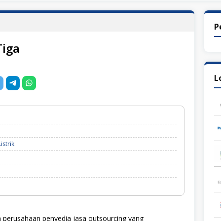
P
Tiga
L
istrik
 perusahaan penyedia jasa outsourcing yang