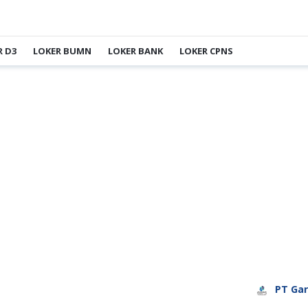
R D3
LOKER BUMN
LOKER BANK
LOKER CPNS
PT Garuda Da