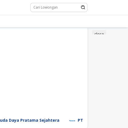
close
ya Pratama Sejahtera
PT Panasonic Manufacturing In