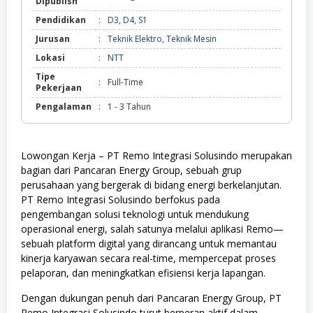
Dipublish
Pendidikan
:
D3
,
D4
,
S1
Jurusan
:
Teknik Elektro
,
Teknik Mesin
Lokasi
:
NTT
Tipe
:
Full-Time
Pekerjaan
Pengalaman
:
1 - 3 Tahun
Lowongan Kerja – PT Remo Integrasi Solusindo merupakan
bagian dari Pancaran Energy Group, sebuah grup
perusahaan yang bergerak di bidang energi berkelanjutan.
PT Remo Integrasi Solusindo berfokus pada
pengembangan solusi teknologi untuk mendukung
operasional energi, salah satunya melalui aplikasi Remo—
sebuah platform digital yang dirancang untuk memantau
kinerja karyawan secara real-time, mempercepat proses
pelaporan, dan meningkatkan efisiensi kerja lapangan.
Dengan dukungan penuh dari Pancaran Energy Group, PT
Remo Integrasi Solusindo turut berperan aktif dalam