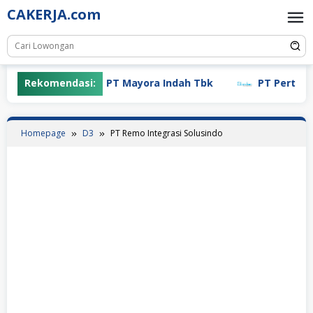
Skip
CAKERJA.com
to
content
Rekomendasi:
PT Mayora Indah Tbk
PT Pertiwi Ag
Homepage
D3
PT Remo Integrasi Solusindo