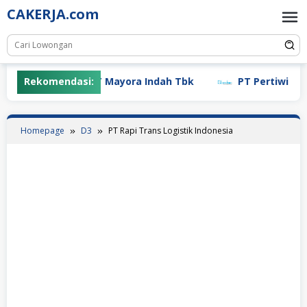
Skip
CAKERJA.com
to
content
Rekomendasi:
PT Mayora Indah Tbk
PT Pertiwi Agung 
Homepage
D3
PT Rapi Trans Logistik Indonesia