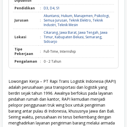
Dipublish
Pendidikan
:
D3
,
D4
,
S1
Akuntansi
,
Hukum
,
Manajemen
,
Psikologi
,
Jurusan
:
Semua Jurusan
,
Teknik Elektro
,
Teknik
Industri
,
Teknik Mesin
Cikarang
,
Jawa Barat
,
Jawa Tengah
,
Jawa
Lokasi
:
Timur
,
Kabupaten Bekasi
,
Semarang
,
Sidoarjo
Tipe
:
Full-Time, Internship
Pekerjaan
Pengalaman
:
0 - 2 Tahun
Lowongan Kerja – PT Rapi Trans Logistik Indonesia (RAPI)
adalah perusahaan jasa transportasi dan logistik yang
berdiri sejak tahun 1996. Awalnya berfokus pada layanan
pindahan rumah dan kantor, RAPI kemudian menjadi
pelopor penggunaan truk wing box untuk pengiriman
barang antar pulau di Indonesia, khususnya Jawa dan Bali.
Seiring waktu, perusahaan ini terus berkembang dengan
menghadirkan layanan pengiriman barang melalui armada