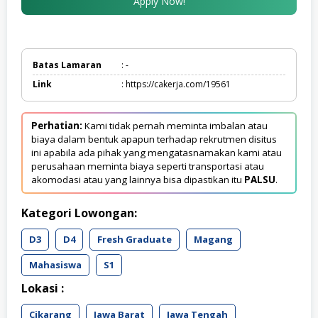
Apply Now!
Batas Lamaran
: -
Link
: https://cakerja.com/19561
Perhatian:
Kami tidak pernah meminta imbalan atau
biaya dalam bentuk apapun terhadap rekrutmen disitus
ini apabila ada pihak yang mengatasnamakan kami atau
perusahaan meminta biaya seperti transportasi atau
akomodasi atau yang lainnya bisa dipastikan itu
PALSU
.
Kategori Lowongan:
D3
D4
Fresh Graduate
Magang
Mahasiswa
S1
Lokasi :
Cikarang
Jawa Barat
Jawa Tengah