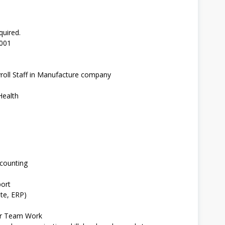
quired.
5001
yroll Staff in Manufacture company
Health
ccounting
port
te, ERP)
or Team Work