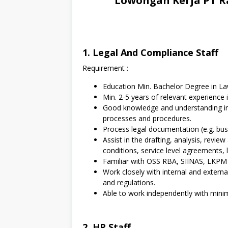
Lowongan Kerja PT R
1. Legal And Compliance Staff
Requirement :
Education Min. Bachelor Degree in L
Min. 2-5 years of relevant experience 
Good knowledge and understanding in
processes and procedures.
Process legal documentation (e.g. busin
Assist in the drafting, analysis, revi
conditions, service level agreements,
Familiar with OSS RBA, SIINAS, LKPM
Work closely with internal and externa
and regulations.
Able to work independently with min
2. HR Staff