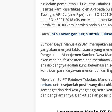
diri dalam pembuatan Oil Country Tubular 
Fasilitas kami disertifikasi oleh API pada bu
Tubing ), API-5L (Line Pipe), dan ISO-9001:
dan ISO-45001:2018 (Sistem Manajemen Ke
Sertifikat TKDN kami peroleh pada bulan Apr
Baca:
Info Lowongan Kerja untuk Lulus
Sumber Daya Manusia (SDM) merupakan asse
yang akan menjadi faktor utama yang menen
Pengelolaan Manajemen Sumber Daya Manus
akan menjadi faktor utama dan membawa kes
ahli dibidangnya adalah kunci keberhasilan s
kontribusi para karyawan menumbuhkan lingku
Maka dari itu PT Rainbow Tubulars Manuf
terbaru
untuk sejumlah posisi yang dibutuhk
semangat dan dedikasi yang tinggi serta k
dan pengalamannya. Berikut adalah posisi da