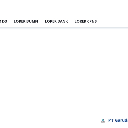
R D3
LOKER BUMN
LOKER BANK
LOKER CPNS
PT Garuda Daya Pra