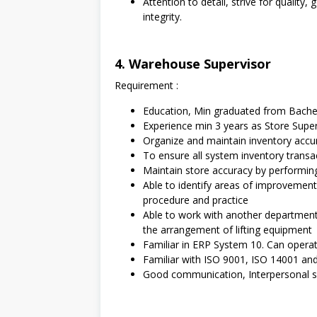
Attention to detail, strive for qualit
integrity.
4. Warehouse Supervisor
Requirement :
Education, Min graduated from Bachel
Experience min 3 years as Store Sup
Organize and maintain inventory accu
To ensure all system inventory transa
Maintain store accuracy by performin
Able to identify areas of improvement 
procedure and practice
Able to work with another department 
the arrangement of lifting equipment
Familiar in ERP System 10. Can opera
Familiar with ISO 9001, ISO 14001 an
Good communication, Interpersonal skil