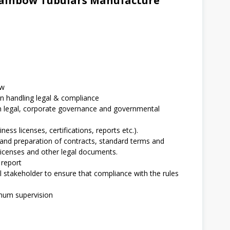
ainbow Tubulars Manufacture
aw
in handling legal & compliance
 legal, corporate governance and governmental
ess licenses, certifications, reports etc.).
ew and preparation of contracts, standard terms and
 licenses and other legal documents.
 report
l stakeholder to ensure that compliance with the rules
imum supervision