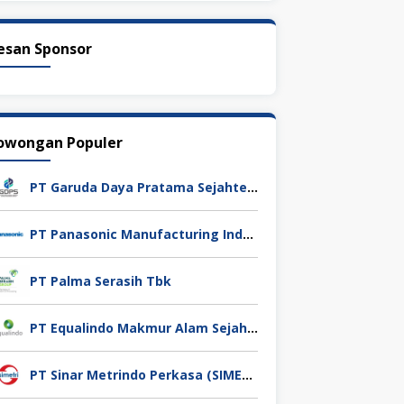
esan Sponsor
owongan Populer
PT Garuda Daya Pratama Sejahtera
PT Panasonic Manufacturing Indonesia
PT Palma Serasih Tbk
PT Equalindo Makmur Alam Sejahtera (Equalindo Group)
PT Sinar Metrindo Perkasa (SIMETRI)