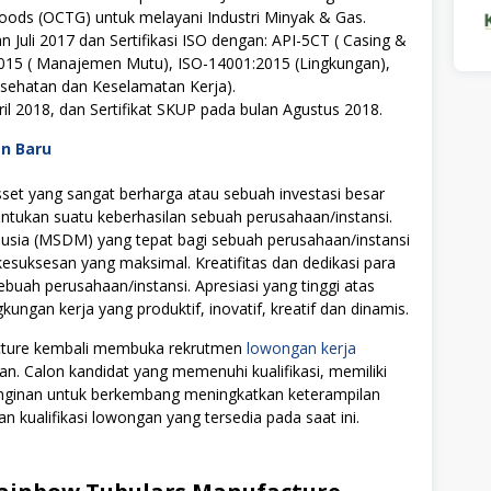
Goods (OCTG) untuk melayani Industri Minyak & Gas.
lan Juli 2017 dan Sertifikasi ISO dengan: API-5CT ( Casing &
2015 (
Manajemen Mutu
), ISO-14001:2015 (Lingkungan),
sehatan dan Keselamatan Kerja).
il 2018, dan Sertifikat SKUP pada bulan Agustus 2018.
an Baru
t yang sangat berharga atau sebuah investasi besar
tukan suatu keberhasilan sebuah perusahaan/instansi.
ia (MSDM) yang tepat bagi sebuah perusahaan/instansi
uksesan yang maksimal. Kreatifitas dan dedikasi para
ebuah perusahaan/instansi. Apresiasi yang tinggi atas
ngan kerja yang produktif, inovatif, kreatif dan dinamis.
acture kembali membuka rekrutmen
lowongan kerja
an. Calon kandidat yang memenuhi kualifikasi, memiliki
einginan untuk berkembang meningkatkan keterampilan
n kualifikasi lowongan yang tersedia pada saat ini.