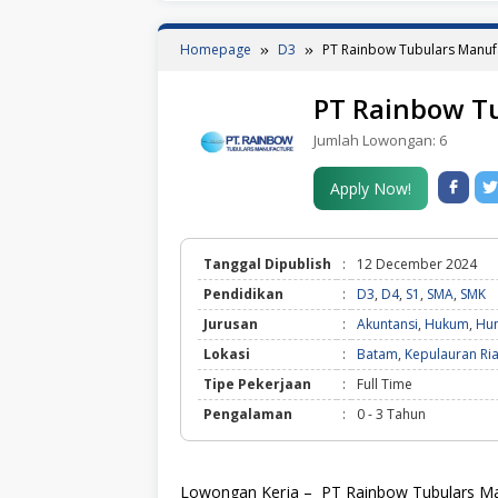
Homepage
D3
PT Rainbow Tubulars Manuf
PT Rainbow T
Jumlah Lowongan:
6
Apply Now!
Tanggal Dipublish
:
12 December 2024
Pendidikan
:
D3
,
D4
,
S1
,
SMA
,
SMK
Jurusan
:
Akuntansi
,
Hukum
,
Hu
Lokasi
:
Batam
,
Kepulauran Ri
Tipe Pekerjaan
:
Full Time
Pengalaman
:
0 - 3 Tahun
Lowongan Kerja –
PT Rainbow Tubulars M