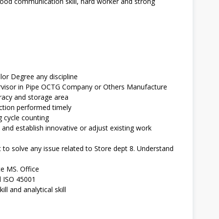
y, good communication skill, hard worker and strong
or Degree any discipline
ervisor in Pipe OCTG Company or Others Manufacture
racy and storage area
ction performed timely
g cycle counting
and establish innovative or adjust existing work
to solve any issue related to Store dept 8. Understand
te MS. Office
d ISO 45001
l and analytical skill