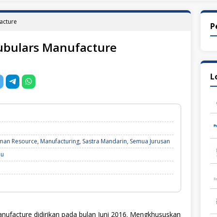
acture
P
ubulars Manufacture
L
man Resource
,
Manufacturing
,
Sastra Mandarin
,
Semua Jurusan
au
anufacture
didirikan pada bulan Juni 2016. Mengkhususkan