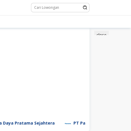
close
tama Sejahtera
PT Panasonic Manufacturing Indones