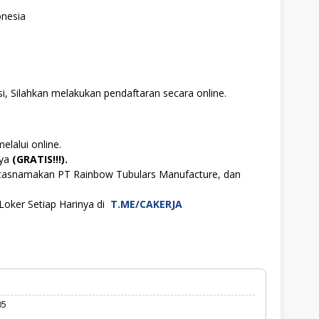
onesia
i, Silahkan melakukan pendaftaran secara online.
elalui online.
aya
(GRATIS!!!).
atasnamakan PT Rainbow Tubulars Manufacture, dan
Loker Setiap Harinya di
T.ME/CAKERJA
05