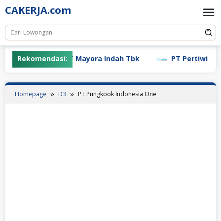
Skip
CAKERJA.com
to
content
Rekomendasi:
PT Mayora Indah Tbk
PT Pertiwi Agung 
Homepage
D3
PT Pungkook Indonesia One