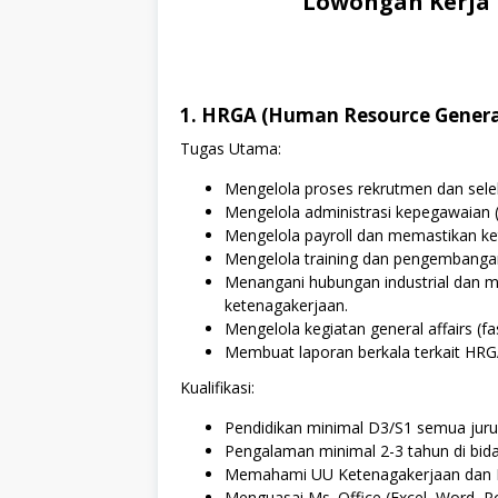
Lowongan Kerja 
1. HRGA (Human Resource General
Tugas Utama:
Mengelola proses rekrutmen dan sele
Mengelola administrasi kepegawaian (d
Mengelola payroll dan memastikan k
Mengelola training dan pengembanga
Menangani hubungan industrial dan 
ketenagakerjaan.
Mengelola kegiatan general affairs (fas
Membuat laporan berkala terkait HRG
Kualifikasi:
Pendidikan minimal D3/S1 semua juru
Pengalaman minimal 2-3 tahun di bid
Memahami UU Ketenagakerjaan dan B
Menguasai Ms. Office (Excel, Word, P