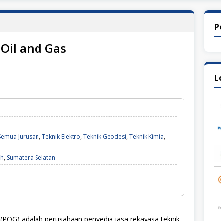
P
Oil and Gas
L
Semua Jurusan
,
Teknik Elektro
,
Teknik Geodesi
,
Teknik Kimia
,
ih
,
Sumatera Selatan
(POG) adalah perusahaan penyedia jasa rekayasa teknik