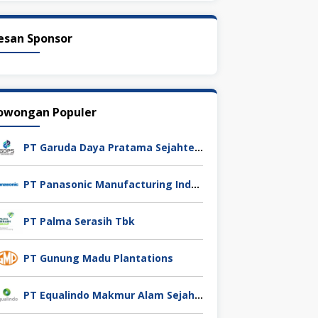
esan Sponsor
owongan Populer
PT Garuda Daya Pratama Sejahtera
PT Panasonic Manufacturing Indonesia
PT Palma Serasih Tbk
PT Gunung Madu Plantations
PT Equalindo Makmur Alam Sejahtera (Equalindo Group)