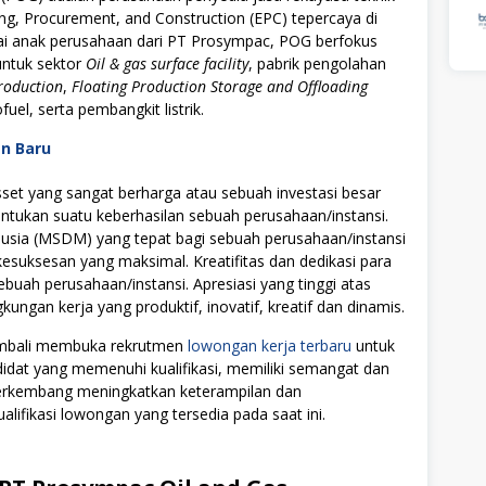
ing, Procurement, and Construction (EPC) tepercaya di
gai anak perusahaan dari PT Prosympac, POG berfokus
untuk sektor
Oil & gas surface facility
, pabrik pengolahan
roduction
,
Floating Production Storage and Offloading
fuel, serta pembangkit listrik.
an Baru
t yang sangat berharga atau sebuah investasi besar
tukan suatu keberhasilan sebuah perusahaan/instansi.
ia (MSDM) yang tepat bagi sebuah perusahaan/instansi
uksesan yang maksimal. Kreatifitas dan dedikasi para
ebuah perusahaan/instansi. Apresiasi yang tinggi atas
ngan kerja yang produktif, inovatif, kreatif dan dinamis.
kembali membuka rekrutmen
lowongan kerja terbaru
untuk
didat yang memenuhi kualifikasi, memiliki semangat dan
 berkembang meningkatkan keterampilan dan
alifikasi lowongan yang tersedia pada saat ini.