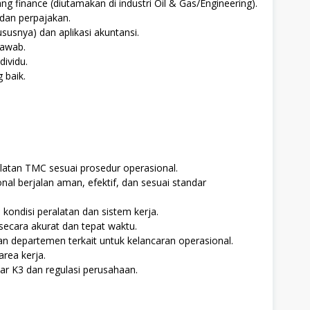
g finance (diutamakan di industri Oil & Gas/Engineering).
dan perpajakan.
susnya) dan aplikasi akuntansi.
 jawab.
ividu.
 baik.
atan TMC sesuai prosedur operasional.
nal berjalan aman, efektif, dan sesuai standar
kondisi peralatan dan sistem kerja.
ecara akurat dan tepat waktu.
n departemen terkait untuk kelancaran operasional.
rea kerja.
ar K3 dan regulasi perusahaan.