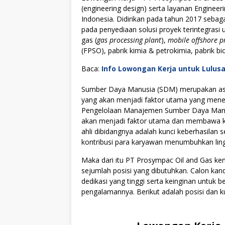
(engineering design) serta layanan Engineer
Indonesia. Didirikan pada tahun 2017 seba
pada penyediaan solusi proyek terintegrasi 
gas (
gas processing plant
),
mobile offshore p
(FPSO), pabrik kimia & petrokimia, pabrik bio
Baca:
Info Lowongan Kerja untuk Lulus
Sumber Daya Manusia (SDM) merupakan asse
yang akan menjadi faktor utama yang menen
Pengelolaan Manajemen Sumber Daya Manus
akan menjadi faktor utama dan membawa kes
ahli dibidangnya adalah kunci keberhasilan s
kontribusi para karyawan menumbuhkan lingku
Maka dari itu PT Prosympac Oil and Gas 
sejumlah posisi yang dibutuhkan. Calon kan
dedikasi yang tinggi serta keinginan untuk
pengalamannya. Berikut adalah posisi dan ku