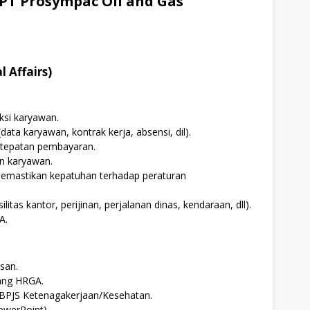
PT Prosympac Oil and Gas
 Affairs)
ksi karyawan.
ata karyawan, kontrak kerja, absensi, dil).
etepatan pembayaran.
n karyawan.
memastikan kepatuhan terhadap peraturan
ilitas kantor, perijinan, perjalanan dinas, kendaraan, dll).
A.
san.
ang HRGA.
PJS Ketenagakerjaan/Kesehatan.
owerPoint).