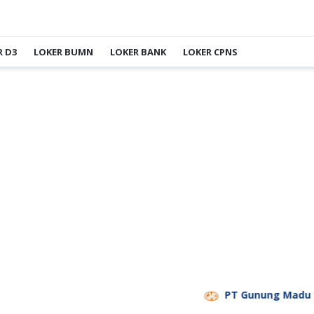
R D3
LOKER BUMN
LOKER BANK
LOKER CPNS
PT Gunung Madu Plantations