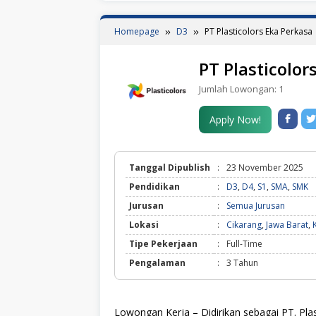
Homepage
D3
PT Plasticolors Eka Perkasa
PT Plasticolor
Jumlah Lowongan:
1
Apply Now!
Tanggal Dipublish
:
23 November 2025
Pendidikan
:
D3
,
D4
,
S1
,
SMA
,
SMK
Jurusan
:
Semua Jurusan
Lokasi
:
Cikarang
,
Jawa Barat
,
Tipe Pekerjaan
:
Full-Time
Pengalaman
:
3 Tahun
Lowongan Kerja – Didirikan sebagai PT. Pla