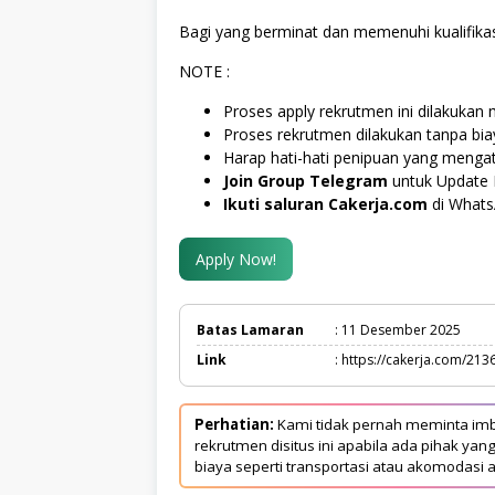
Bagi yang berminat dan memenuhi kualifikas
NOTE :
Proses apply rekrutmen ini dilakukan m
Proses rekrutmen dilakukan tanpa bi
Harap hati-hati penipuan yang menga
Join Group Telegram
untuk Update 
Ikuti saluran Cakerja.com
di What
Apply Now!
Batas Lamaran
: 11 Desember 2025
Link
: https://cakerja.com/213
Perhatian:
Kami tidak pernah meminta imb
rekrutmen disitus ini apabila ada pihak 
biaya seperti transportasi atau akomodasi a