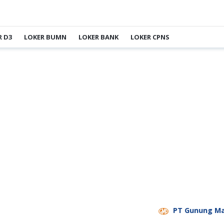
R D3
LOKER BUMN
LOKER BANK
LOKER CPNS
PT Gunung Madu Plan