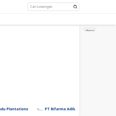
close
tations
PT Bifarma Adiluhung (a Kalbe Company)