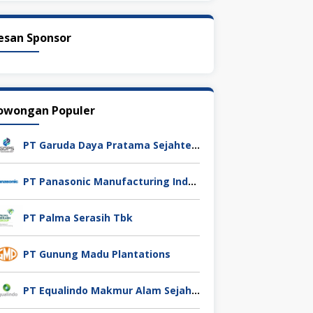
esan Sponsor
owongan Populer
PT Garuda Daya Pratama Sejahtera
PT Panasonic Manufacturing Indonesia
PT Palma Serasih Tbk
PT Gunung Madu Plantations
PT Equalindo Makmur Alam Sejahtera (Equalindo Group)