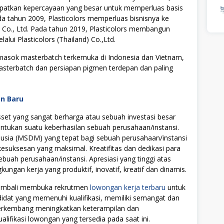
dapatkan kepercayaan yang besar untuk memperluas basis
a tahun 2009, Plasticolors memperluas bisnisnya ke
 Co., Ltd. Pada tahun 2019, Plasticolors membangun
alui Plasticolors (Thailand) Co.,Ltd.
emasok masterbatch terkemuka di Indonesia dan Vietnam,
asterbatch dan persiapan pigmen terdepan dan paling
an Baru
t yang sangat berharga atau sebuah investasi besar
tukan suatu keberhasilan sebuah perusahaan/instansi.
ia (MSDM) yang tepat bagi sebuah perusahaan/instansi
uksesan yang maksimal. Kreatifitas dan dedikasi para
ebuah perusahaan/instansi. Apresiasi yang tinggi atas
ngan kerja yang produktif, inovatif, kreatif dan dinamis.
 kembali membuka rekrutmen
lowongan kerja terbaru
untuk
didat yang memenuhi kualifikasi, memiliki semangat dan
 berkembang meningkatkan keterampilan dan
alifikasi lowongan yang tersedia pada saat ini.