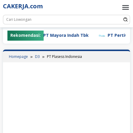
Skip
CAKERJA.com
to
content
Rekomendasi:
PT Mayora Indah Tbk
PT Pertiwi Ag
Homepage
D3
PT Plasess Indonesia