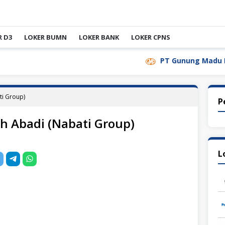
R D3
LOKER BUMN
LOKER BANK
LOKER CPNS
PT Gunung Madu Plantations
ti Group)
P
h Abadi (Nabati Group)
L