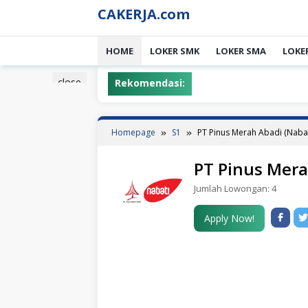
Skip
CAKERJA.com
to
content
HOME
LOKER SMK
LOKER SMA
LOKE
close
Rekomendasi:
Homepage
S1
PT Pinus Merah Abadi (Naba
PT Pinus Mera
Jumlah Lowongan:
4
Apply Now!