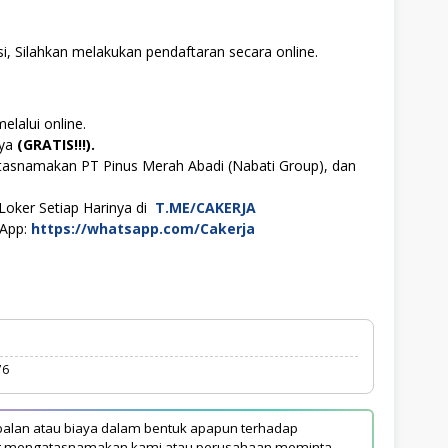
i, Silahkan melakukan pendaftaran secara online.
elalui online.
aya
(GRATIS!!!).
tasnamakan PT Pinus Merah Abadi (Nabati Group), dan
Loker Setiap Harinya di
T.ME/CAKERJA
sApp:
https://whatsapp.com/Cakerja
76
alan atau biaya dalam bentuk apapun terhadap
yang mengatasnamakan kami atau perusahaan meminta