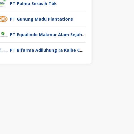
PT Palma Serasih Tbk
PT Gunung Madu Plantations
PT Equalindo Makmur Alam Sejahtera (Equalindo Group)
PT Bifarma Adiluhung (a Kalbe Company)