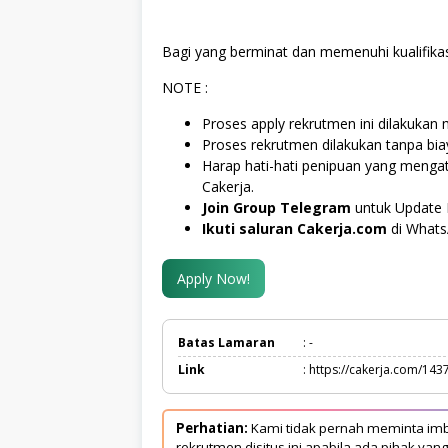
Bagi yang berminat dan memenuhi kualifikas
NOTE :
Proses apply rekrutmen ini dilakukan m
Proses rekrutmen dilakukan tanpa bi
Harap hati-hati penipuan yang menga
Cakerja.
Join Group Telegram
untuk Update 
Ikuti saluran Cakerja.com
di What
Apply Now!
Batas Lamaran
: -
Link
: https://cakerja.com/143
Perhatian:
Kami tidak pernah meminta imb
rekrutmen disitus ini apabila ada pihak 