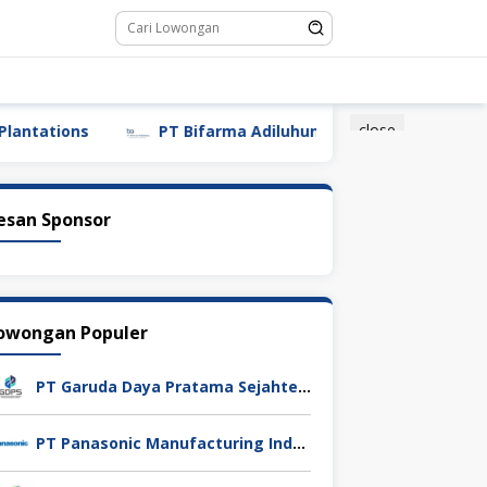
close
PT Bifarma Adiluhung (a Kalbe Company)
PT 
esan Sponsor
owongan Populer
PT Garuda Daya Pratama Sejahtera
PT Panasonic Manufacturing Indonesia