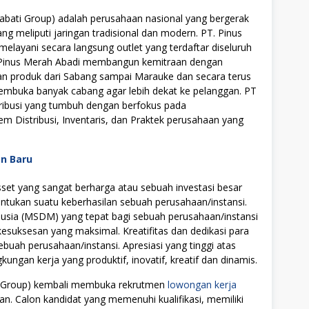
bati Group) adalah perusahaan nasional yang bergerak
ng meliputi jaringan tradisional dan modern. PT. Pinus
elayani secara langsung outlet yang terdaftar diseluruh
T Pinus Merah Abadi membangun kemitraan dengan
kan produk dari Sabang sampai Marauke dan secara terus
uka banyak cabang agar lebih dekat ke pelanggan. PT
ribusi yang tumbuh dengan berfokus pada
Distribusi, Inventaris, dan Praktek perusahaan yang
an Baru
t yang sangat berharga atau sebuah investasi besar
tukan suatu keberhasilan sebuah perusahaan/instansi.
ia (MSDM) yang tepat bagi sebuah perusahaan/instansi
uksesan yang maksimal. Kreatifitas dan dedikasi para
ebuah perusahaan/instansi. Apresiasi yang tinggi atas
ngan kerja yang produktif, inovatif, kreatif dan dinamis.
ti Group) kembali membuka rekrutmen
lowongan kerja
an. Calon kandidat yang memenuhi kualifikasi, memiliki