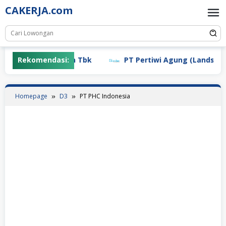
Skip
CAKERJA.com
to
content
T Mayora Indah Tbk
Rekomendasi:
PT Pertiwi Agung (Landson)
Homepage
D3
PT PHC Indonesia