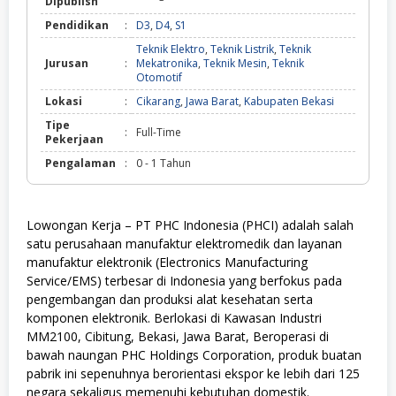
Dipublish
Pendidikan
:
D3
,
D4
,
S1
Teknik Elektro
,
Teknik Listrik
,
Teknik
Jurusan
:
Mekatronika
,
Teknik Mesin
,
Teknik
Otomotif
Lokasi
:
Cikarang
,
Jawa Barat
,
Kabupaten Bekasi
Tipe
:
Full-Time
Pekerjaan
Pengalaman
:
0 - 1 Tahun
Lowongan Kerja – PT PHC Indonesia (PHCI) adalah salah
satu perusahaan manufaktur elektromedik dan layanan
manufaktur elektronik (Electronics Manufacturing
Service/EMS) terbesar di Indonesia yang berfokus pada
pengembangan dan produksi alat kesehatan serta
komponen elektronik. Berlokasi di Kawasan Industri
MM2100, Cibitung, Bekasi, Jawa Barat
, Beroperasi di
bawah naungan PHC Holdings Corporation, produk buatan
pabrik ini sepenuhnya berorientasi ekspor ke lebih dari 125
negara sekaligus memenuhi kebutuhan domestik.