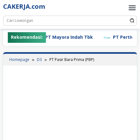
Skip
CAKERJA.com
to
content
Rekomendasi:
PT Mayora Indah Tbk
PT Pertiwi Agu
Homepage
D3
PT Pasir Bara Prima (PBP)