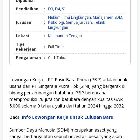
Dipublish
Pendidikan
:
D3
,
D4
,
S1
Hukum
,
Ilmu Lingkungan
,
Manajemen SDM
,
Jurusan
:
Psikologi
,
Semua Jurusan
,
Teknik
Lingkungan
Lokasi
:
Kalimantan Tengah
Tipe
:
Full Time
Pekerjaan
Pengalaman
:
0 - 1 Tahun
Lowongan Kerja – PT Pasir Bara Prima (PBP) adalah anak
usaha dari PT Singaraja Putra Tbk (SINI) yang bergerak di
bidang pertambangan batubara. PBP berencana
memproduksi 26 juta ton batubara dengan kualitas GAR
5.000 selama 9 tahun, yaitu dari tahun 2024 hingga 2032.
Baca:
Info Lowongan Kerja untuk Lulusan Baru
Sumber Daya Manusia (SDM) merupakan asset yang
sangat berharga atau sebuah investasi besar yang akan