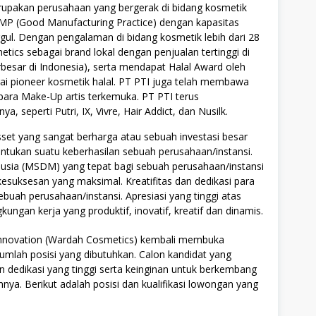
upakan perusahaan yang bergerak di bidang kosmetik
GMP (Good Manufacturing Practice) dengan kapasitas
gul. Dengan pengalaman di bidang kosmetik lebih dari 28
cs sebagai brand lokal dengan penjualan tertinggi di
besar di Indonesia), serta mendapat Halal Award oleh
ai pioneer kosmetik halal. PT PTI juga telah membawa
ara Make-Up artis terkemuka. PT PTI terus
seperti Putri, IX, Vivre, Hair Addict, dan Nusilk.
t yang sangat berharga atau sebuah investasi besar
tukan suatu keberhasilan sebuah perusahaan/instansi.
ia (MSDM) yang tepat bagi sebuah perusahaan/instansi
uksesan yang maksimal. Kreatifitas dan dedikasi para
ebuah perusahaan/instansi. Apresiasi yang tinggi atas
ngan kerja yang produktif, inovatif, kreatif dan dinamis.
Innovation (Wardah Cosmetics) kembali membuka
umlah posisi yang dibutuhkan. Calon kandidat yang
n dedikasi yang tinggi serta keinginan untuk berkembang
a. Berikut adalah posisi dan kualifikasi lowongan yang