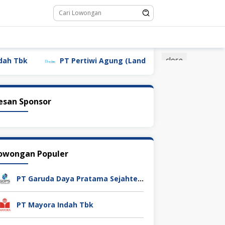
close
PT Pertiwi Agung (Landson)
PT Sebastian Citra I
esan Sponsor
owongan Populer
PT Garuda Daya Pratama Sejahtera
PT Mayora Indah Tbk