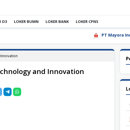
R D3
LOKER BUMN
LOKER BANK
LOKER CPNS
PT Mayora Indah Tbk
Innovation
P
chnology and Innovation
L