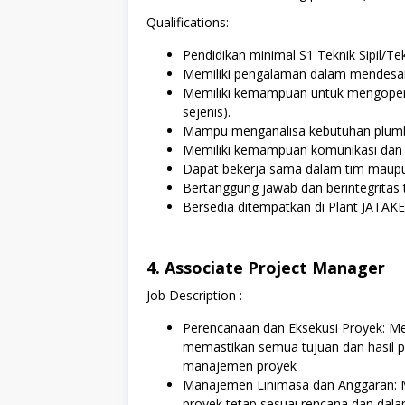
Qualifications:
Pendidikan minimal S1 Teknik Sipil/Te
Memiliki pengalaman dalam mendesa
Memiliki kemampuan untuk mengopera
sejenis).
Mampu menganalisa kebutuhan plumbin
Memiliki kemampuan komunikasi dan i
Dapat bekerja sama dalam tim maupu
Bertanggung jawab dan berintegritas t
Bersedia ditempatkan di Plant JATAK
4. Associate Project Manager
Job Description :
Perencanaan dan Eksekusi Proyek: M
memastikan semua tujuan dan hasil 
manajemen proyek
Manajemen Linimasa dan Anggaran: 
proyek tetap sesuai rencana dan dal