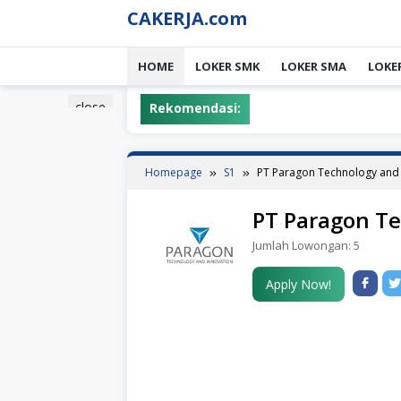
Skip
CAKERJA.com
to
content
HOME
LOKER SMK
LOKER SMA
LOKE
close
Rekomendasi:
Homepage
S1
PT Paragon Technology and 
PT Paragon Te
Jumlah Lowongan:
5
Apply Now!