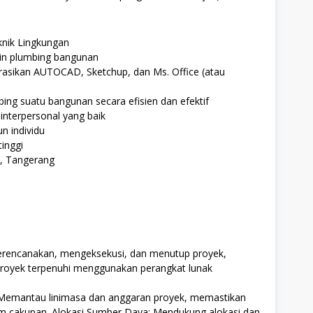
knik Lingkungan
in plumbing bangunan
sikan AUTOCAD, Sketchup, dan Ms. Office (atau
g suatu bangunan secara efisien dan efektif
nterpersonal yang baik
n individu
inggi
E, Tangerang
erencanakan, mengeksekusi, dan menutup proyek,
proyek terpenuhi menggunakan perangkat lunak
Memantau linimasa dan anggaran proyek, memastikan
am cakupan. Alokasi Sumber Daya: Mendukung alokasi dan