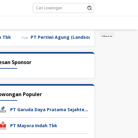
close
PT Pertiwi Agung (Landson)
PT Sebastian Citra Ind
esan Sponsor
owongan Populer
PT Garuda Daya Pratama Sejahtera
PT Mayora Indah Tbk