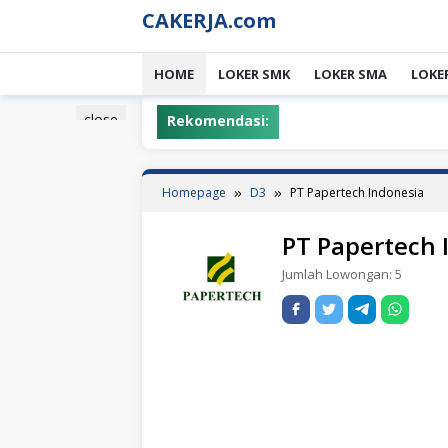
Skip
CAKERJA.com
to
content
HOME
LOKER SMK
LOKER SMA
LOKE
close
Rekomendasi:
Homepage
D3
PT Papertech Indonesia
PT Papertech 
Jumlah Lowongan:
5