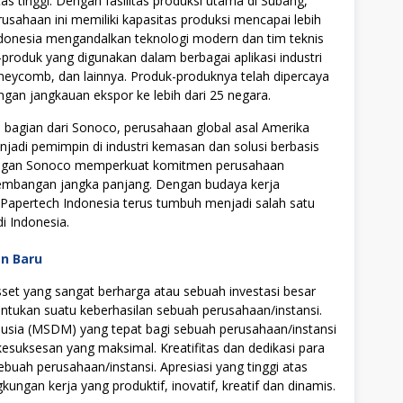
as tinggi. Dengan fasilitas produksi utama di Subang,
sahaan ini memiliki kapasitas produksi mencapai lebih
ndonesia mengandalkan teknologi modern dan tim teknis
roduk yang digunakan dalam berbagai aplikasi industri
honeycomb, dan lainnya. Produk-produknya telah dipercaya
ngan jangkauan ekspor ke lebih dari 25 negara.
 bagian dari Sonoco, perusahaan global asal Amerika
enjadi pemimpin di industri kemasan dan solusi berbasis
ringan Sonoco memperkuat komitmen perusahaan
ngembangan jangka panjang. Dengan budaya kerja
T Papertech Indonesia terus tumbuh menjadi salah satu
di Indonesia.
an Baru
t yang sangat berharga atau sebuah investasi besar
tukan suatu keberhasilan sebuah perusahaan/instansi.
ia (MSDM) yang tepat bagi sebuah perusahaan/instansi
uksesan yang maksimal. Kreatifitas dan dedikasi para
ebuah perusahaan/instansi. Apresiasi yang tinggi atas
ngan kerja yang produktif, inovatif, kreatif dan dinamis.