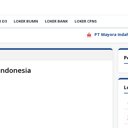
R D3
LOKER BUMN
LOKER BANK
LOKER CPNS
PT Mayora Indah Tbk
P
Indonesia
L