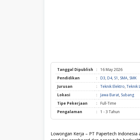
Tanggal Dipublish
:
16 May 2026
Pendidikan
:
D3
,
D4
,
S1
,
SMA
,
SMK
Jurusan
:
Teknik Elektro
,
Teknik L
Lokasi
:
Jawa Barat
,
Subang
Tipe Pekerjaan
:
Full-Time
Pengalaman
:
1 - 3 Tahun
Lowongan Kerja – PT Papertech Indonesia 