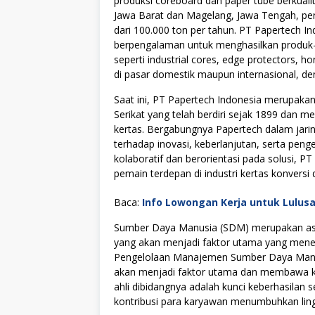
produksi coreboard dan paper tube berkualit
Jawa Barat dan Magelang, Jawa Tengah, peru
dari 100.000 ton per tahun. PT Papertech I
berpengalaman untuk menghasilkan produk-p
seperti industrial cores, edge protectors, 
di pasar domestik maupun internasional, de
Saat ini, PT Papertech Indonesia merupakan
Serikat yang telah berdiri sejak 1899 dan m
kertas. Bergabungnya Papertech dalam ja
terhadap inovasi, keberlanjutan, serta pe
kolaboratif dan berorientasi pada solusi, P
pemain terdepan di industri kertas konversi 
Baca:
Info Lowongan Kerja untuk Lulus
Sumber Daya Manusia (SDM) merupakan asse
yang akan menjadi faktor utama yang menen
Pengelolaan Manajemen Sumber Daya Manus
akan menjadi faktor utama dan membawa kes
ahli dibidangnya adalah kunci keberhasilan s
kontribusi para karyawan menumbuhkan lingku