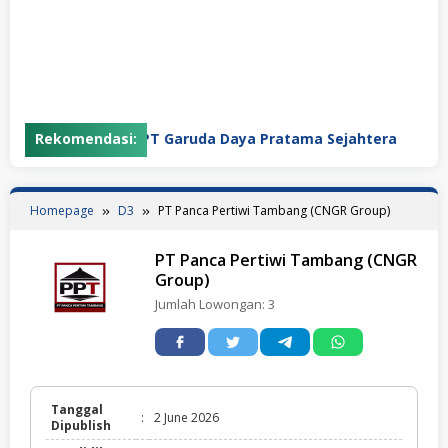
Rekomendasi:
PT Garuda Daya Pratama Sejahtera
PT
Homepage
D3
PT Panca Pertiwi Tambang (CNGR Group)
PT Panca Pertiwi Tambang (CNGR
Group)
Jumlah Lowongan:
3
Tanggal
:
2 June 2026
Dipublish