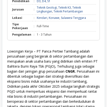
Pendidikan
:
D3
,
D4
,
S1
Teknik Geologi
,
Teknik K3
,
Teknik
Jurusan
:
Lingkungan
,
Teknik Pertambangan
Lokasi
:
Kendari
,
Konawe
,
Sulawesi Tenggara
Tipe
:
Full-Time
Pekerjaan
Pengalaman
:
1 - 3 Tahun
Lowongan Kerja – PT Panca Pertiwi Tambang adalah
perusahaan yang bergerak di sektor pertambangan dan
merupakan anak usaha baru yang didirikan oleh emiten PT
Bahtera Bumi Raya Tbk (PGJO), Terhubung juga sebagai
bagian dari jaringan grup perusahaan
CNGR.
Perusahaan ini
dibentuk sebagai bagian dari strategi diversifikasi dan
ekspansi bisnis induk usahanya ke industri tambang,
Didirikan pada akhir Oktober 2025 sebagai langkah strategis
PGJO untuk memperluas ekspansi dan memperkuat rantai
nilai bisnis di industri pertambangan. Perusahaan ini
beroperasi di sektor pertambangan dan berkedudukan di
Jakarta, dengan lokasi operasional tambang (site) utama