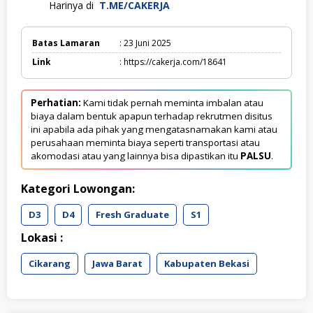
Harinya di
T.ME/CAKERJA
Batas Lamaran
: 23 Juni 2025
Link
: https://cakerja.com/18641
Perhatian:
Kami tidak pernah meminta imbalan atau
biaya dalam bentuk apapun terhadap rekrutmen disitus
ini apabila ada pihak yang mengatasnamakan kami atau
perusahaan meminta biaya seperti transportasi atau
akomodasi atau yang lainnya bisa dipastikan itu
PALSU
.
Kategori Lowongan:
D3
D4
Fresh Graduate
S1
Lokasi :
Cikarang
Jawa Barat
Kabupaten Bekasi