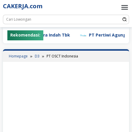
Skip
CAKERJA.com
to
content
Rekomendasi:
PT Mayora Indah Tbk
PT Pertiwi Agung (Land
Homepage
D3
PT OSCT Indonesia