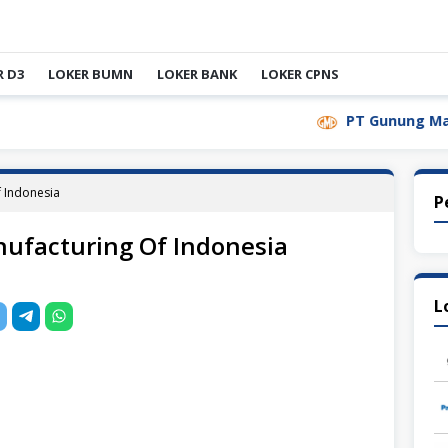
R D3
LOKER BUMN
LOKER BANK
LOKER CPNS
PT Gunung Madu Plan
 Indonesia
P
ufacturing Of Indonesia
L