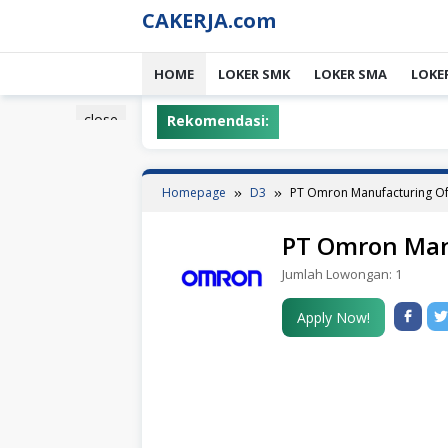
Skip
CAKERJA.com
to
content
HOME
LOKER SMK
LOKER SMA
LOKE
close
Rekomendasi:
Homepage
D3
PT Omron Manufacturing Of
PT Omron Man
Jumlah Lowongan:
1
Apply Now!