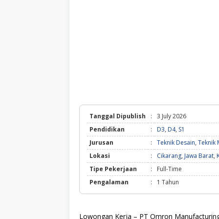
Tanggal Dipublish
:
3 July 2026
Pendidikan
:
D3
,
D4
,
S1
Jurusan
:
Teknik Desain
,
Teknik 
Lokasi
:
Cikarang
,
Jawa Barat
,
Tipe Pekerjaan
:
Full-Time
Pengalaman
:
1 Tahun
Lowongan Kerja – PT Omron Manufacturing 