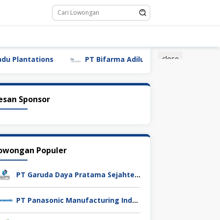
close
tations
PT Bifarma Adiluhung (a Kalbe Company)
esan Sponsor
owongan Populer
PT Garuda Daya Pratama Sejahtera
PT Panasonic Manufacturing Indonesia