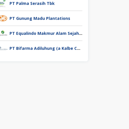
PT Palma Serasih Tbk
PT Gunung Madu Plantations
PT Equalindo Makmur Alam Sejahtera (Equalindo Group)
PT Bifarma Adiluhung (a Kalbe Company)