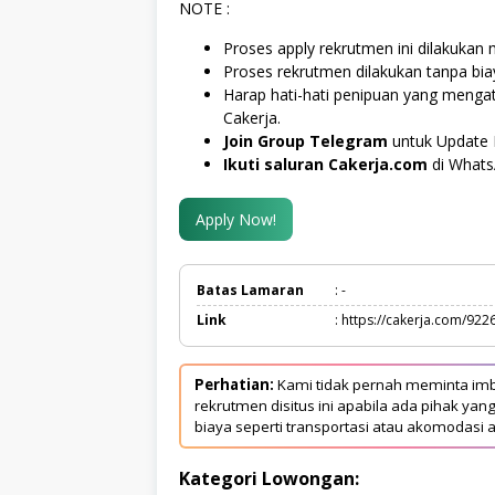
NOTE :
Proses apply rekrutmen ini dilakukan m
Proses rekrutmen dilakukan tanpa bi
Harap hati-hati penipuan yang meng
Cakerja.
Join Group Telegram
untuk Update 
Ikuti saluran Cakerja.com
di What
Apply Now!
Batas Lamaran
: -
Link
: https://cakerja.com/922
Perhatian:
Kami tidak pernah meminta imb
rekrutmen disitus ini apabila ada pihak 
biaya seperti transportasi atau akomodasi a
Kategori Lowongan: