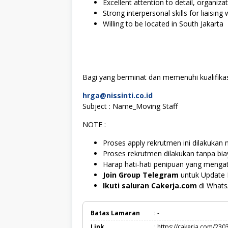
Excellent attention to detail, organizati
Strong interpersonal skills for liaisin
Willing to be located in South Jakarta
Bagi yang berminat dan memenuhi kualifikasi
hrga@nissinti.co.id
Subject : Name_Moving Staff
NOTE :
Proses apply rekrutmen ini dilakukan m
Proses rekrutmen dilakukan tanpa bi
Harap hati-hati penipuan yang menga
Join Group Telegram
untuk Update 
Ikuti saluran Cakerja.com
di What
Batas Lamaran
: -
Link
: https://cakerja.com/230