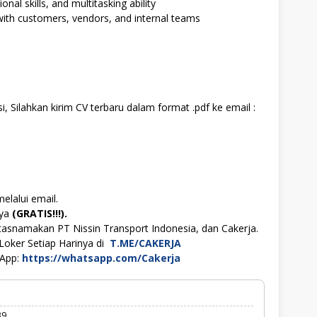
onal skills, and multitasking ability
g with customers, vendors, and internal teams
, Silahkan kirim CV terbaru dalam format .pdf ke email :
elalui email.
aya
(GRATIS!!!).
tasnamakan PT Nissin Transport Indonesia, dan Cakerja.
Loker Setiap Harinya di
T.ME/CAKERJA
sApp:
https://whatsapp.com/Cakerja
39