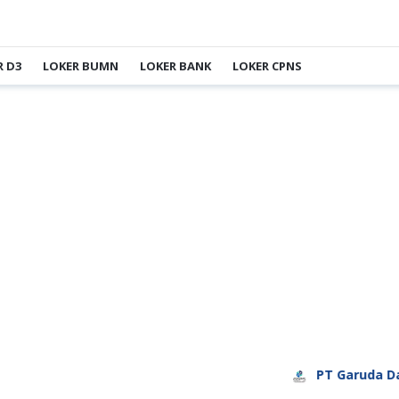
R D3
LOKER BUMN
LOKER BANK
LOKER CPNS
PT Garuda Daya P