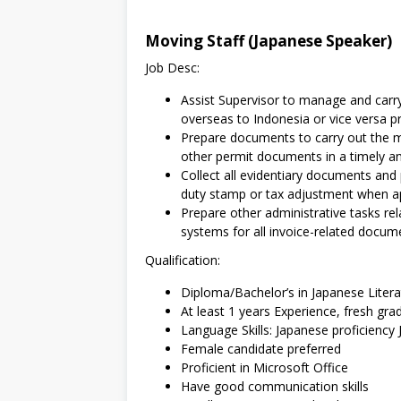
Moving Staff (Japanese Speaker)
Job Desc:
Assist Supervisor to manage and carr
overseas to Indonesia or vice versa pr
Prepare documents to carry out the mo
other permit documents in a timely 
Collect all evidentiary documents and 
duty stamp or tax adjustment when ap
Prepare other administrative tasks re
systems for all invoice-related docume
Qualification:
Diploma/Bachelor’s in Japanese Literatu
At least 1 years Experience, fresh g
Language Skills: Japanese proficiency
Female candidate preferred
Proficient in Microsoft Office
Have good communication skills