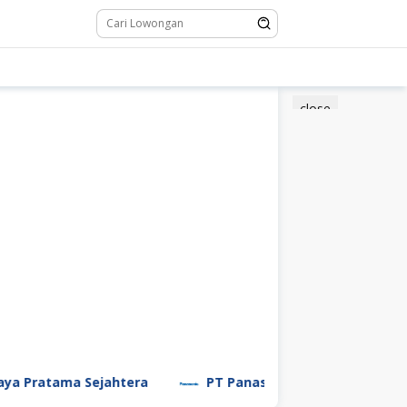
close
ratama Sejahtera
PT Panasonic Manufacturing Indon