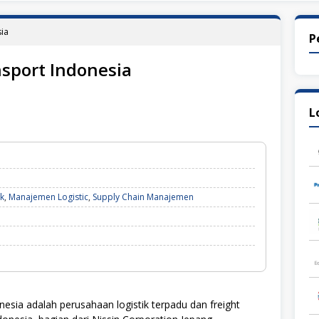
sia
P
nsport Indonesia
L
ik
,
Manajemen Logistic
,
Supply Chain Manajemen
esia adalah perusahaan logistik terpadu dan freight