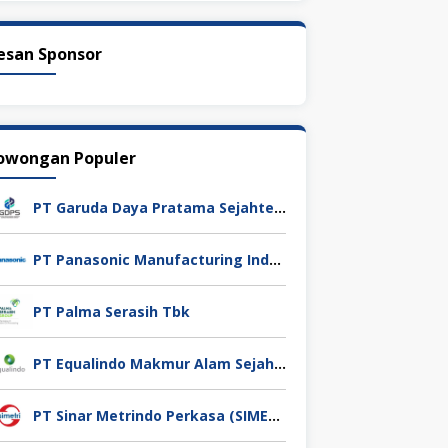
esan Sponsor
owongan Populer
PT Garuda Daya Pratama Sejahtera
PT Panasonic Manufacturing Indonesia
PT Palma Serasih Tbk
PT Equalindo Makmur Alam Sejahtera (Equalindo Group)
PT Sinar Metrindo Perkasa (SIMETRI)