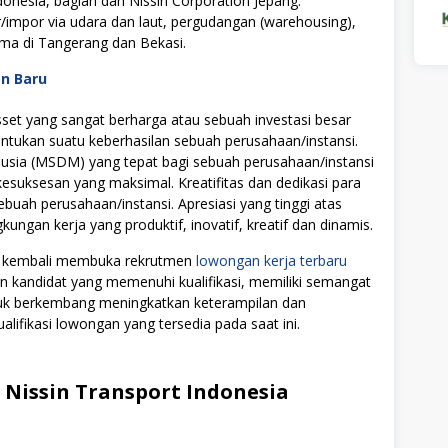
donesia, bagian dari Nissin Corporation Jepang.
/impor via udara dan laut, pergudangan (warehousing),
ama di Tangerang dan Bekasi.
an Baru
t yang sangat berharga atau sebuah investasi besar
tukan suatu keberhasilan sebuah perusahaan/instansi.
ia (MSDM) yang tepat bagi sebuah perusahaan/instansi
uksesan yang maksimal. Kreatifitas dan dedikasi para
ebuah perusahaan/instansi. Apresiasi yang tinggi atas
ngan kerja yang produktif, inovatif, kreatif dan dinamis.
sia kembali membuka rekrutmen
lowongan kerja terbaru
on kandidat yang memenuhi kualifikasi, memiliki semangat
ntuk berkembang meningkatkan keterampilan dan
alifikasi lowongan yang tersedia pada saat ini.
Nissin Transport Indonesia