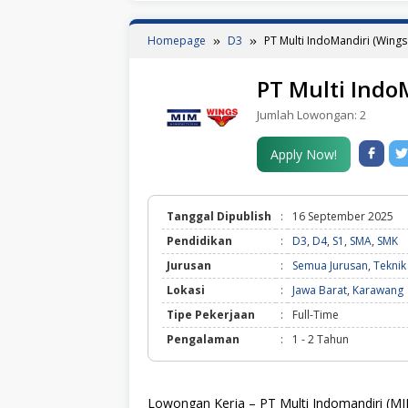
Homepage
D3
PT Multi IndoMandiri (Wing
PT Multi Indo
Jumlah Lowongan:
2
Apply Now!
Tanggal Dipublish
:
16 September 2025
Pendidikan
:
D3
,
D4
,
S1
,
SMA
,
SMK
Jurusan
:
Semua Jurusan
,
Teknik 
Lokasi
:
Jawa Barat
,
Karawang
Tipe Pekerjaan
:
Full-Time
Pengalaman
:
1 - 2 Tahun
Lowongan Kerja – PT Multi Indomandiri (M