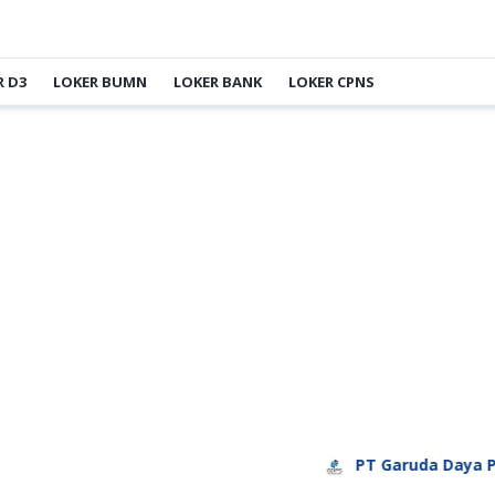
R D3
LOKER BUMN
LOKER BANK
LOKER CPNS
PT Garuda Daya Pratama