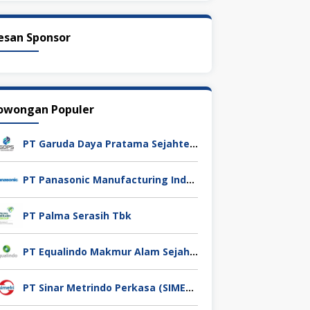
esan Sponsor
owongan Populer
PT Garuda Daya Pratama Sejahtera
PT Panasonic Manufacturing Indonesia
PT Palma Serasih Tbk
PT Equalindo Makmur Alam Sejahtera (Equalindo Group)
PT Sinar Metrindo Perkasa (SIMETRI)