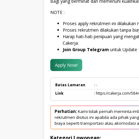
Bagi yang berminat dan memenuhi kualifikas
NOTE :
Proses apply rekrutmen ini dilakukan m
Proses rekrutmen dilakukan tanpa bi
Harap hati-hati penipuan yang menga
Cakerja.
Join Group Telegram
untuk Update 
Apply Now!
Batas Lamaran
: -
Link
: https://cakerja.com/584
Perhatian:
Kami tidak pernah meminta imb
rekrutmen disitus ini apabila ada pihak 
biaya seperti transportasi atau akomodasi a
Kategori Lowongan: