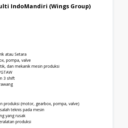
lti IndoMandiri (Wings Group)
rik atau Setara
ox, pompa, valve
tik, dan mekanik mesin produksi
W/GTAW
m 3 shift
arawang
n produksi (motor, gearbox, pompa, valve)
salah teknis pada mesin
ng yang rusak
eralatan produksi