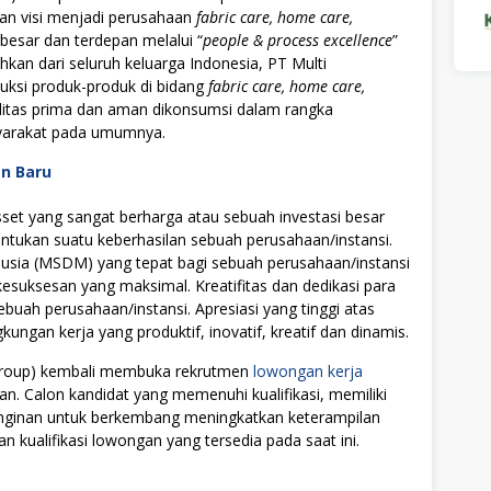
an visi menjadi perusahaan
fabric care, home care,
rbesar dan terdepan melalui “
people & process excellence
”
hkan dari seluruh keluarga Indonesia, PT Multi
uksi produk-produk di bidang
fabric care, home care,
alitas prima dan aman dikonsumsi dalam rangka
yarakat pada umumnya.
an Baru
t yang sangat berharga atau sebuah investasi besar
tukan suatu keberhasilan sebuah perusahaan/instansi.
ia (MSDM) yang tepat bagi sebuah perusahaan/instansi
uksesan yang maksimal. Kreatifitas dan dedikasi para
ebuah perusahaan/instansi. Apresiasi yang tinggi atas
ngan kerja yang produktif, inovatif, kreatif dan dinamis.
s Group) kembali membuka rekrutmen
lowongan kerja
an. Calon kandidat yang memenuhi kualifikasi, memiliki
einginan untuk berkembang meningkatkan keterampilan
n kualifikasi lowongan yang tersedia pada saat ini.