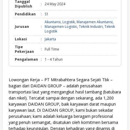
Tanggal
:
24 May 2024
Dipublish
Pendidikan
:
S1
Akuntansi
,
Logistik
,
Manajemen Akuntansi
,
Jurusan
:
Manajemen Logistic
,
Teknik Industri
,
Teknik
Logistik
Lokasi
:
Jakarta
Tipe
:
Full Time
Pekerjaan
Pengalaman
:
1 - 4 Tahun
Lowongan Kerja – PT Mitrabahtera Segara Sejati Tbk –
bagian dari DAIDAN GROUP – adalah perusahaan
transportasi laut yang mengangkut hasil tambang (batubara
dan nikel). Tercatat sampai dengan sekarang, ada 1,200
karyawan DAIDAN GROUP, baik karyawan darat maupun
karyawan laut. Di DAIDAN GROUP, kami bukan sekadar
perusahaan; kami adalah keluarga beragam profesional
yang penuh semangat, disatukan oleh komitmen bersama
terhadap keunggulan. Dengan kehadiran yang dinamis di