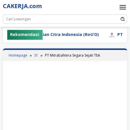
Skip
CAKERJA.com
to
content
Rekomendasi:
PT Sebastian Citra Indonesia (Roti’O)
PT Indo G
Homepage
S1
PT Mitrabahtera Segara Sejati Tbk