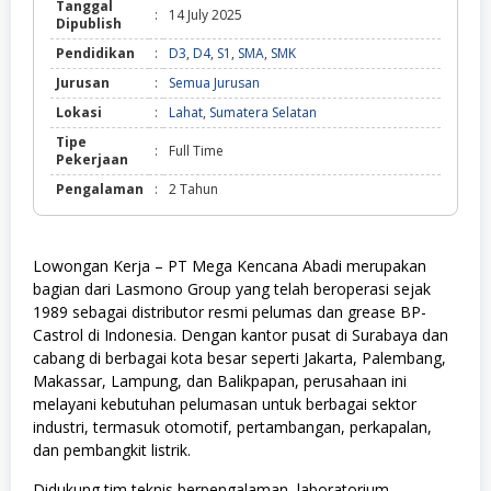
Tanggal
:
14 July 2025
Dipublish
Pendidikan
:
D3
,
D4
,
S1
,
SMA
,
SMK
Jurusan
:
Semua Jurusan
Lokasi
:
Lahat
,
Sumatera Selatan
Tipe
:
Full Time
Pekerjaan
Pengalaman
:
2 Tahun
Lowongan Kerja – PT Mega Kencana Abadi merupakan
bagian dari Lasmono Group yang telah beroperasi sejak
1989 sebagai distributor resmi pelumas dan grease BP-
Castrol di Indonesia. Dengan kantor pusat di Surabaya dan
cabang di berbagai kota besar seperti Jakarta, Palembang,
Makassar, Lampung, dan Balikpapan, perusahaan ini
melayani kebutuhan pelumasan untuk berbagai sektor
industri, termasuk otomotif, pertambangan, perkapalan,
dan pembangkit listrik.
Didukung tim teknis berpengalaman, laboratorium