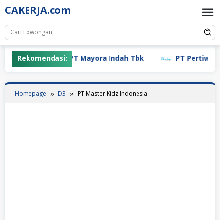
Skip
CAKERJA.com
to
content
Rekomendasi:
PT Mayora Indah Tbk
PT Pertiwi Agu
Homepage
D3
PT Master Kidz Indonesia