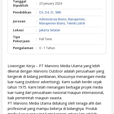
Tanggal
:
23 January 2024
Dipublish
Pendidikan
:
D3
,
D4
,
S1
,
SMK
Administrasi Bisnis
,
Manajemen
,
Jurusan
:
Manajemen Bisnis
,
Teknik Listrik
Lokasi
:
Jakarta Selatan
Tipe
:
Full Time
Pekerjaan
Pengalaman
:
0 - 1 Tahun
Lowongan Kerja – PT Marvons Media Utama yang lebih
dikenal dengan Marvons Outdoor adalah perusahaan yang
bergerak di bidang periklanan, khususnya menangani media
luar ruang (outdoor advertising). Kami sudah berdiri sejak
tahun 1975. Kami telah menangani berbagai projek media
luar ruang dari perusahaan nasional maupun internasional,
baik pemerintah maupun swasta.
PT Marvons Media Utama didukung oleh tenaga ahli dan
profesional yang mampu bekerja di bidangnya. Produk
media luar ruang yang kami tangani antara lain adalah: