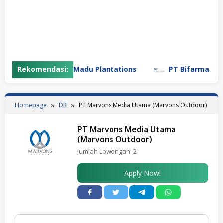
PT Gunung Madu Plantations
Rekomendasi:
PT Bifarma Adiluh
Homepage
D3
PT Marvons Media Utama (Marvons Outdoor)
PT Marvons Media Utama
(Marvons Outdoor)
Jumlah Lowongan:
2
Apply Now!