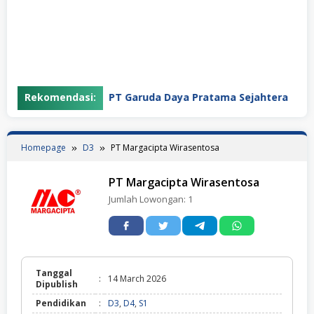
Rekomendasi:
PT Garuda Daya Pratama Sejahtera
Homepage
D3
PT Margacipta Wirasentosa
PT Margacipta Wirasentosa
Jumlah Lowongan:
1
Tanggal
:
14 March 2026
Dipublish
Pendidikan
:
D3
,
D4
,
S1