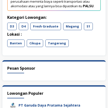
perusahaan meminta biaya seperti transportasi atau
akomodasi atau yang lainnya bisa dipastikan itu
PALSU
.
Kategori Lowongan:
D3
D4
Fresh Graduate
Magang
S1
Lokasi :
Banten
Cikupa
Tangerang
Pesan Sponsor
Lowongan Populer
PT Garuda Daya Pratama Sejahtera