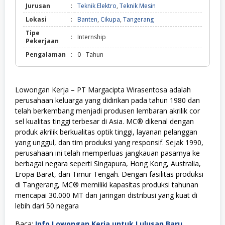
Jurusan
:
Teknik Elektro
,
Teknik Mesin
Lokasi
:
Banten
,
Cikupa
,
Tangerang
Tipe
:
Internship
Pekerjaan
Pengalaman
:
0 - Tahun
Lowongan Kerja – PT Margacipta Wirasentosa
adalah
perusahaan keluarga yang didirikan pada tahun 1980 dan
telah berkembang menjadi produsen lembaran akrilik cor
sel kualitas tinggi terbesar di Asia.
MC® dikenal dengan
produk akrilik berkualitas optik tinggi, layanan pelanggan
yang unggul, dan tim produksi yang responsif.
Sejak 1990,
perusahaan ini telah memperluas jangkauan pasarnya ke
berbagai negara seperti Singapura, Hong Kong, Australia,
Eropa Barat, dan Timur Tengah.
Dengan fasilitas produksi
di Tangerang, MC® memiliki kapasitas produksi tahunan
mencapai 30.000 MT dan jaringan distribusi yang kuat di
lebih dari 50 negara
Baca:
Info Lowongan Kerja untuk Lulusan Baru