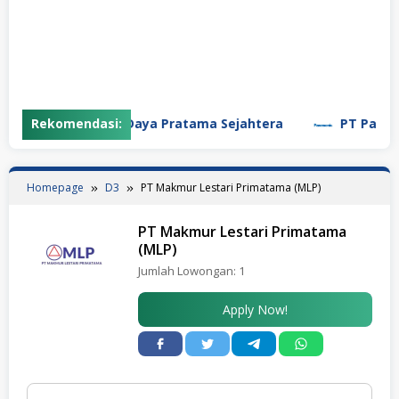
PT Garuda Daya Pratama Sejahtera
Rekomendasi:
PT Panasoni
Homepage
D3
PT Makmur Lestari Primatama (MLP)
PT Makmur Lestari Primatama
(MLP)
Jumlah Lowongan:
1
Apply Now!