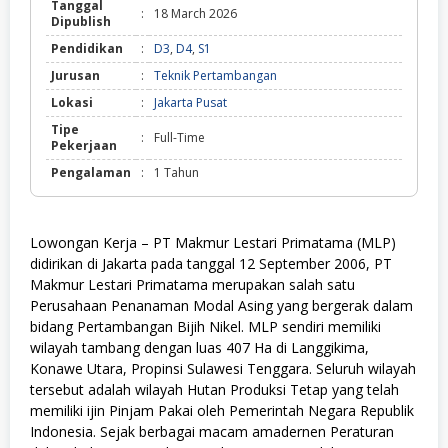
Tanggal
:
18 March 2026
Dipublish
Pendidikan
:
D3
,
D4
,
S1
Jurusan
:
Teknik Pertambangan
Lokasi
:
Jakarta Pusat
Tipe
:
Full-Time
Pekerjaan
Pengalaman
:
1 Tahun
Lowongan Kerja – PT Makmur Lestari Primatama (MLP)
didirikan di Jakarta pada tanggal 12 September 2006, PT
Makmur Lestari Primatama merupakan salah satu
Perusahaan Penanaman Modal Asing yang bergerak dalam
bidang Pertambangan Bijih Nikel. MLP sendiri memiliki
wilayah tambang dengan luas 407 Ha di Langgikima,
Konawe Utara, Propinsi Sulawesi Tenggara. Seluruh wilayah
tersebut adalah wilayah Hutan Produksi Tetap yang telah
memiliki ijin Pinjam Pakai oleh Pemerintah Negara Republik
Indonesia. Sejak berbagai macam amadernen Peraturan