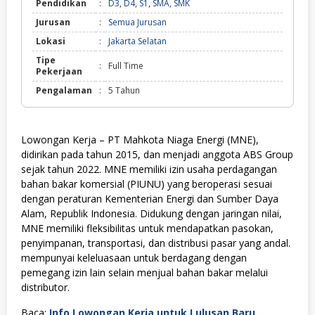
Pendidikan
:
D3
,
D4
,
S1
,
SMA
,
SMK
Jurusan
:
Semua Jurusan
Lokasi
:
Jakarta Selatan
Tipe
:
Full Time
Pekerjaan
Pengalaman
:
5 Tahun
Lowongan Kerja – PT Mahkota Niaga Energi (MNE),
didirikan pada tahun 2015, dan menjadi anggota ABS Group
sejak tahun 2022. MNE memiliki izin usaha perdagangan
bahan bakar komersial (PIUNU) yang beroperasi sesuai
dengan peraturan Kementerian Energi dan Sumber Daya
Alam, Republik Indonesia. Didukung dengan jaringan nilai,
MNE memiliki fleksibilitas untuk mendapatkan pasokan,
penyimpanan, transportasi, dan distribusi pasar yang andal.
mempunyai keleluasaan untuk berdagang dengan
pemegang izin lain selain menjual bahan bakar melalui
distributor.
Baca:
Info Lowongan Kerja untuk Lulusan Baru