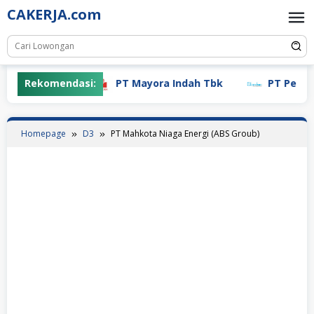
Skip
CAKERJA.com
to
content
Rekomendasi:
PT Mayora Indah Tbk
PT Pertiwi 
Homepage
D3
PT Mahkota Niaga Energi (ABS Groub)