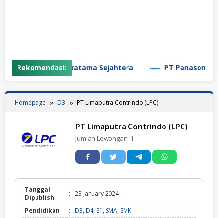
PT Garuda Daya Pratama Sejahtera
Rekomendasi:
PT Panasonic Man
Homepage
D3
PT Limaputra Contrindo (LPC)
PT Limaputra Contrindo (LPC)
Jumlah Lowongan:
1
Tanggal
:
23 January 2024
Dipublish
Pendidikan
:
D3
,
D4
,
S1
,
SMA
,
SMK