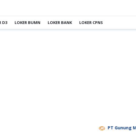
R D3
LOKER BUMN
LOKER BANK
LOKER CPNS
PT Gunung Madu Pl