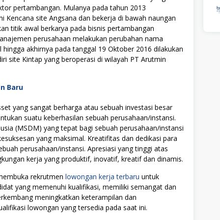
raktor pertambangan. Mulanya pada tahun 2013
mi Kencana site Angsana dan bekerja di bawah naungan
an titik awal berkarya pada bisnis pertambangan
k manajemen perusahaan melakukan perubahan nama
 hingga akhirnya pada tanggal 19 Oktober 2016 dilakukan
 site Kintap yang beroperasi di wilayah PT Arutmin
an Baru
t yang sangat berharga atau sebuah investasi besar
tukan suatu keberhasilan sebuah perusahaan/instansi.
ia (MSDM) yang tepat bagi sebuah perusahaan/instansi
uksesan yang maksimal. Kreatifitas dan dedikasi para
ebuah perusahaan/instansi. Apresiasi yang tinggi atas
ngan kerja yang produktif, inovatif, kreatif dan dinamis.
i membuka rekrutmen
lowongan kerja terbaru
untuk
didat yang memenuhi kualifikasi, memiliki semangat dan
 berkembang meningkatkan keterampilan dan
alifikasi lowongan yang tersedia pada saat ini.