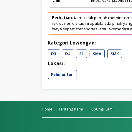
Link
: https://cakerja.com/131
Perhatian:
Kami tidak pernah meminta imb
rekrutmen disitus ini apabila ada pihak 
biaya seperti transportasi atau akomodasi a
Kategori Lowongan:
D3
D4
S1
SMA
SMK
Lokasi :
Kalimantan
Home
Tentang Kami
Hubungi Kami