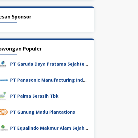
esan Sponsor
owongan Populer
PT Garuda Daya Pratama Sejahtera
PT Panasonic Manufacturing Indonesia
PT Palma Serasih Tbk
PT Gunung Madu Plantations
PT Equalindo Makmur Alam Sejahtera (Equalindo Group)