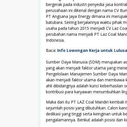
bergerak pada industri penyedia jasa kont
perusahaan ini dikenal dengan nama CV Bu
PT Angsana Jaya Energy dimana ini merupak
batubara. Seiring berjalannya waktu piha
usaha pada tahun 2015 menjadi CV Laz Coal
perubahan nama menjadi PT Laz Coal Mandiri
Indonesia.
Baca:
Info Lowongan Kerja untuk Lulus
Sumber Daya Manusia (SDM) merupakan asse
yang akan menjadi faktor utama yang menen
Pengelolaan Manajemen Sumber Daya Manus
akan menjadi faktor utama dan membawa kes
ahli dibidangnya adalah kunci keberhasilan s
kontribusi para karyawan menumbuhkan lingku
Maka dari itu PT LAZ Coal Mandiri kembal
sejumlah posisi yang dibutuhkan. Calon kan
dedikasi yang tinggi serta keinginan untuk
pengalamannya. Berikut adalah posisi dan ku