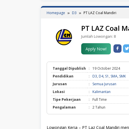
Homepage
D3
PT LAZ Coal Mandiri
PT LAZ Coal M
Jumlah Lowongan:
8
Apply Now!
Tanggal Dipublish
:
19 October 2024
Pendidikan
:
D3
,
D4
,
S1
,
SMA
,
SMK
Jurusan
:
Semua Jurusan
Lokasi
:
Kalimantan
Tipe Pekerjaan
:
Full Time
Pengalaman
:
2 Tahun
Lowongan Kerja – PT Laz Coal Mandiri meru