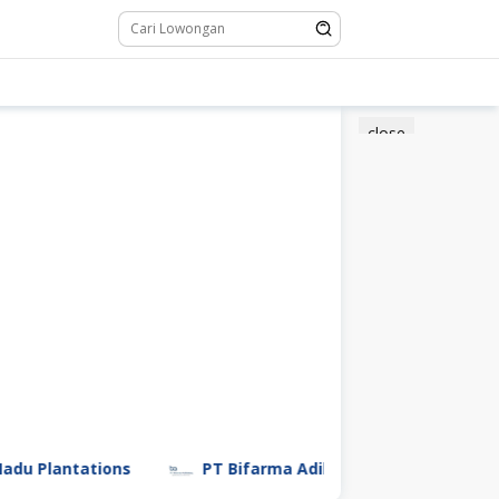
close
antations
PT Bifarma Adiluhung (a Kalbe Company)