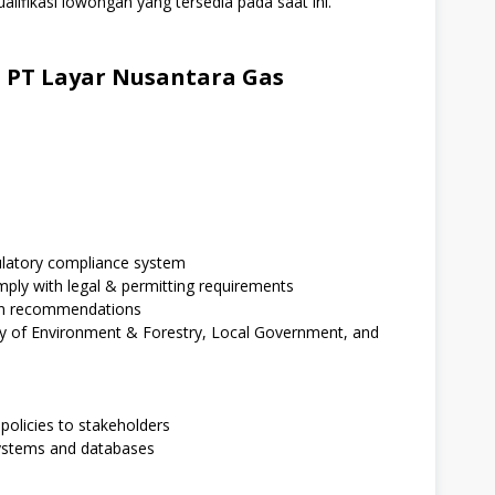
alifikasi lowongan yang tersedia pada saat ini.
 PT Layar Nusantara Gas
latory compliance system
mply with legal & permitting requirements
tion recommendations
ry of Environment & Forestry, Local Government, and
licies to stakeholders
systems and databases