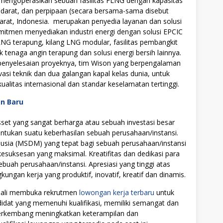
 mengoperasikan sebuah fasilitas FLNG dengan kapasitas
darat, dan perpipaan (secara bersama-sama disebut
Barat, Indonesia. merupakan penyedia layanan dan solusi
komitmen menyediakan industri energi dengan solusi EPCIC
 LNG terapung, kilang LNG modular, fasilitas pembangkit
ik tenaga angin terapung dan solusi energi bersih lainnya.
 penyelesaian proyeknya, tim Wison yang berpengalaman
i teknik dan dua galangan kapal kelas dunia, untuk
itas internasional dan standar keselamatan tertinggi.
an Baru
t yang sangat berharga atau sebuah investasi besar
tukan suatu keberhasilan sebuah perusahaan/instansi.
ia (MSDM) yang tepat bagi sebuah perusahaan/instansi
uksesan yang maksimal. Kreatifitas dan dedikasi para
ebuah perusahaan/instansi. Apresiasi yang tinggi atas
ngan kerja yang produktif, inovatif, kreatif dan dinamis.
mbali membuka rekrutmen
lowongan kerja terbaru
untuk
didat yang memenuhi kualifikasi, memiliki semangat dan
 berkembang meningkatkan keterampilan dan