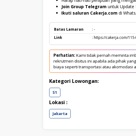
Harap hati-hati penipuan yang menga
Join Group Telegram
untuk Update 
Ikuti saluran Cakerja.com
di What
Batas Lamaran
: -
Link
: https://cakerja.com/115
Perhatian:
Kami tidak pernah meminta imb
rekrutmen disitus ini apabila ada pihak 
biaya seperti transportasi atau akomodasi a
Kategori Lowongan:
S1
Lokasi :
Jakarta