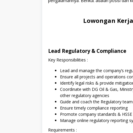
pengalamannya. Berikut adalah posisi dan ku
Lowongan Kerja
Lead Regulatory & Compliance
Key Responsibilities :
Lead and manage the company’s regu
Ensure all projects and operations co
Identify legal risks & provide mitiga
Coordinate with DG Oil & Gas, Minist
other regulatory agencies
Guide and coach the Regulatory team
Ensure timely compliance reporting
Promote company standards & HSSE po
Manage online regulatory reporting 
Requirements :