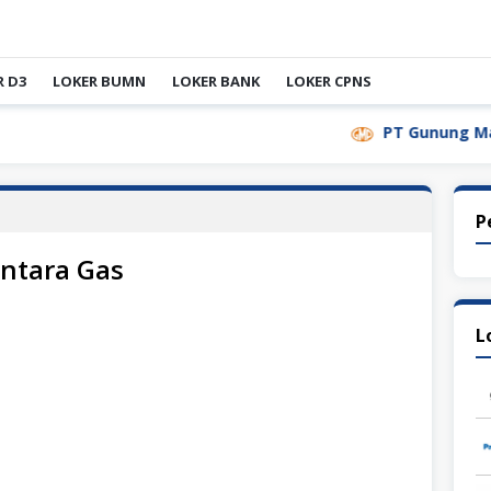
R D3
LOKER BUMN
LOKER BANK
LOKER CPNS
PT Gunung Madu Plan
P
ntara Gas
L