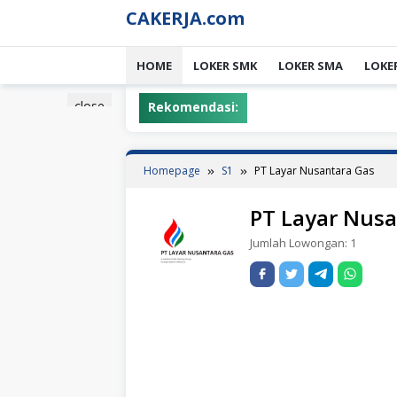
Skip
CAKERJA.com
to
content
HOME
LOKER SMK
LOKER SMA
LOKE
close
Rekomendasi:
Homepage
S1
PT Layar Nusantara Gas
PT Layar Nusa
Jumlah Lowongan:
1