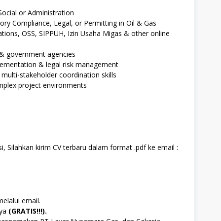
ocial or Administration
ory Compliance, Legal, or Permitting in Oil & Gas
ations, OSS, SIPPUH, Izin Usaha Migas & other online
s & government agencies
lementation & legal risk management
ulti-stakeholder coordination skills
mplex project environments
, Silahkan kirim CV terbaru dalam format .pdf ke email :
elalui email.
aya
(GRATIS!!!).