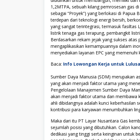
dididirikan untuk membangun, memiliki dan
1,2MTPA, sebuah kilang pemrosesan gas di 
sebagai “Proyek”) yang berlokasi di Papua 
terdepan dari teknologi energi bersih, ber
yang sangat terintegrasi, termasuk fasiltas
listrik tenaga gas terapung, pembangkit listr
Berdasarkan rekam jejak yang sukses atas
mengaplikasikan kemampuannya dalam inovas
menyediakan layanan EPC yang memenuhi kual
Baca:
Info Lowongan Kerja untuk Lulus
Sumber Daya Manusia (SDM) merupakan asse
yang akan menjadi faktor utama yang menen
Pengelolaan Manajemen Sumber Daya Manus
akan menjadi faktor utama dan membawa kes
ahli dibidangnya adalah kunci keberhasilan s
kontribusi para karyawan menumbuhkan lingku
Maka dari itu PT Layar Nusantara Gas ke
sejumlah posisi yang dibutuhkan. Calon kan
dedikasi yang tinggi serta keinginan untuk