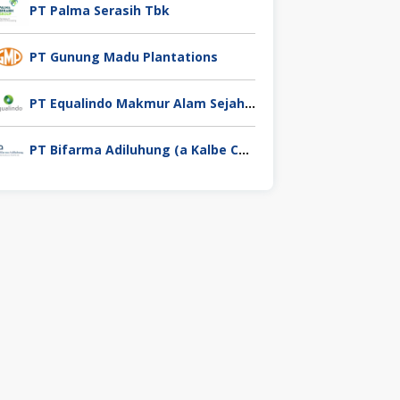
PT Palma Serasih Tbk
PT Gunung Madu Plantations
PT Equalindo Makmur Alam Sejahtera (Equalindo Group)
PT Bifarma Adiluhung (a Kalbe Company)