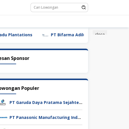
close
tations
PT Bifarma Adiluhung (a Kalbe Company)
esan Sponsor
owongan Populer
PT Garuda Daya Pratama Sejahtera
PT Panasonic Manufacturing Indonesia