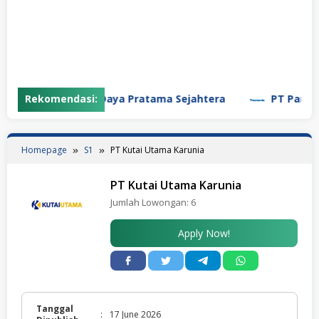
PT Garuda Daya Pratama Sejahtera
Rekomendasi:
PT Panasoni
Homepage
S1
PT Kutai Utama Karunia
PT Kutai Utama Karunia
Jumlah Lowongan:
6
Apply Now!
Tanggal
:
17 June 2026