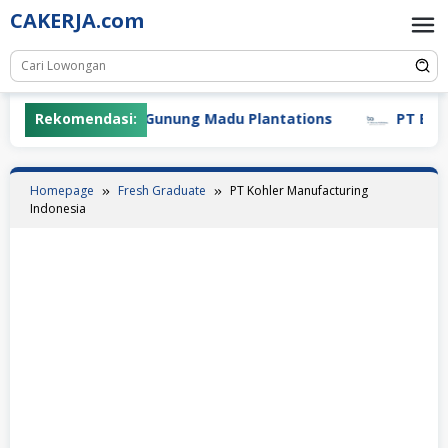
Skip
CAKERJA.com
to
content
Rekomendasi:
PT Gunung Madu Plantations
PT Bifarm
Homepage
Fresh Graduate
PT Kohler Manufacturing
Indonesia