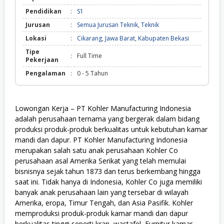
Pendidikan
:
S1
Jurusan
:
Semua Jurusan Teknik
,
Teknik
Lokasi
:
Cikarang
,
Jawa Barat
,
Kabupaten Bekasi
Tipe
:
Full Time
Pekerjaan
Pengalaman
:
0 - 5 Tahun
Lowongan Kerja – PT Kohler Manufacturing Indonesia
adalah perusahaan ternama yang bergerak dalam bidang
produksi produk-produk berkualitas untuk kebutuhan kamar
mandi dan dapur. PT Kohler Manufacturing Indonesia
merupakan salah satu anak perusahaan Kohler Co
perusahaan asal Amerika Serikat yang telah memulai
bisnisnya sejak tahun 1873 dan terus berkembang hingga
saat ini. Tidak hanya di Indonesia, Kohler Co juga memiliki
banyak anak perusahaan lain yang tersebar di wilayah
Amerika, eropa, Timur Tengah, dan Asia Pasifik. Kohler
memproduksi produk-produk kamar mandi dan dapur
berkualitas tinggi seperti kran, wastafel, Furnitur kamar