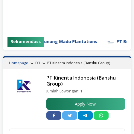
Rekomendasi:
PT Gunung Madu Plantations
PT Bifarma
Homepage
D3
PT Kinenta Indonesia (Banshu Group)
PT Kinenta Indonesia (Banshu
Group)
Jumlah Lowongan:
1
Apply Now!