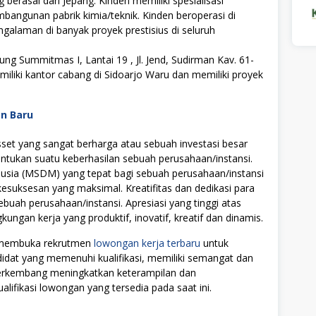
g berasal dari Jepang. Kinden memiliki spesialisasi
mbangunan pabrik kimia/teknik. Kinden beroperasi di
galaman di banyak proyek prestisius di seluruh
ng Summitmas I, Lantai 19 , Jl. Jend, Sudirman Kav. 61-
miliki kantor cabang di Sidoarjo Waru dan memiliki proyek
an Baru
t yang sangat berharga atau sebuah investasi besar
tukan suatu keberhasilan sebuah perusahaan/instansi.
ia (MSDM) yang tepat bagi sebuah perusahaan/instansi
uksesan yang maksimal. Kreatifitas dan dedikasi para
ebuah perusahaan/instansi. Apresiasi yang tinggi atas
ngan kerja yang produktif, inovatif, kreatif dan dinamis.
i membuka rekrutmen
lowongan kerja terbaru
untuk
didat yang memenuhi kualifikasi, memiliki semangat dan
 berkembang meningkatkan keterampilan dan
alifikasi lowongan yang tersedia pada saat ini.