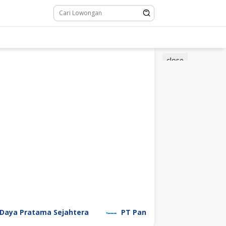
close
ratama Sejahtera
PT Panasonic Manufacturing Indon