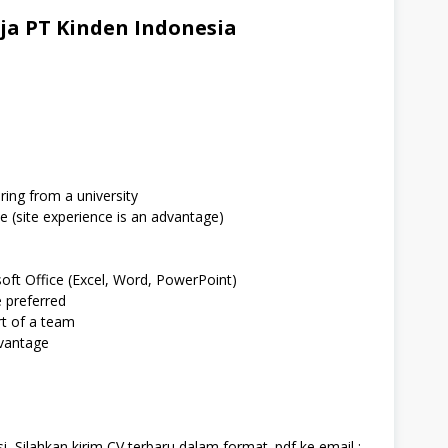
a PT Kinden Indonesia
ring from a university
e (site experience is an advantage)
soft Office (Excel, Word, PowerPoint)
e preferred
rt of a team
dvantage
, Silahkan kirim CV terbaru dalam format .pdf ke email :