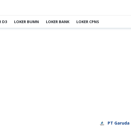
R D3
LOKER BUMN
LOKER BANK
LOKER CPNS
PT Garuda Daya P