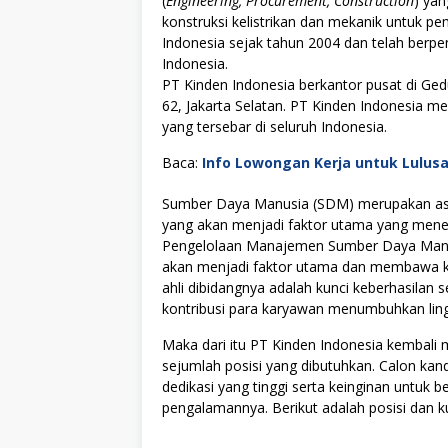
(
Engineering, Procurement, Construction
) yan
konstruksi kelistrikan dan mekanik untuk pe
Indonesia sejak tahun 2004 dan telah berpen
Indonesia.
PT Kinden Indonesia berkantor pusat di Gedu
62, Jakarta Selatan. PT Kinden Indonesia me
yang tersebar di seluruh Indonesia.
Baca:
Info Lowongan Kerja untuk Lulus
Sumber Daya Manusia (SDM) merupakan asse
yang akan menjadi faktor utama yang menen
Pengelolaan Manajemen Sumber Daya Manus
akan menjadi faktor utama dan membawa kes
ahli dibidangnya adalah kunci keberhasilan s
kontribusi para karyawan menumbuhkan lingku
Maka dari itu PT Kinden Indonesia kembal
sejumlah posisi yang dibutuhkan. Calon kan
dedikasi yang tinggi serta keinginan untuk
pengalamannya. Berikut adalah posisi dan ku