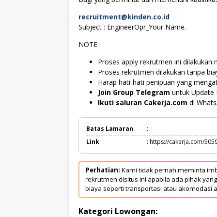
recruitment@kinden.co.id
Subject : EngineerOpr_Your Name.
NOTE :
Proses apply rekrutmen ini dilakukan m
Proses rekrutmen dilakukan tanpa bi
Harap hati-hati penipuan yang menga
Join Group Telegram
untuk Update 
Ikuti saluran Cakerja.com
di What
Batas Lamaran
: -
Link
: https://cakerja.com/505
Perhatian:
Kami tidak pernah meminta imb
rekrutmen disitus ini apabila ada pihak 
biaya seperti transportasi atau akomodasi a
Kategori Lowongan: