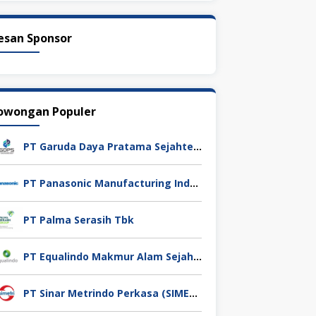
esan Sponsor
owongan Populer
PT Garuda Daya Pratama Sejahtera
PT Panasonic Manufacturing Indonesia
PT Palma Serasih Tbk
PT Equalindo Makmur Alam Sejahtera (Equalindo Group)
PT Sinar Metrindo Perkasa (SIMETRI)