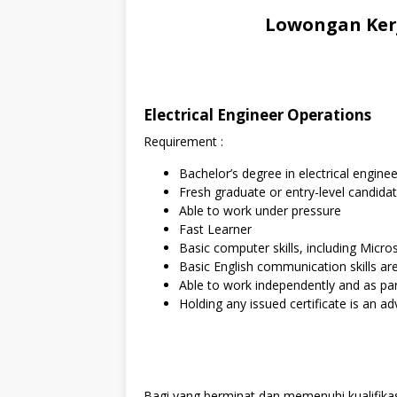
Lowongan Kerj
Electrical Engineer Operations
Requirement :
Bachelor’s degree in electrical enginee
Fresh graduate or entry-level candidat
Able to work under pressure
Fast Learner
Basic computer skills, including Micro
Basic English communication skills ar
Able to work independently and as pa
Holding any issued certificate is an a
Bagi yang berminat dan memenuhi kualifikasi