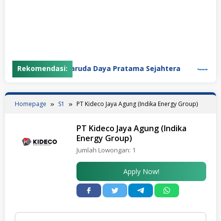
Rekomendasi:
PT Garuda Daya Pratama Sejahtera
PT Pa
Homepage
S1
PT Kideco Jaya Agung (Indika Energy Group)
PT Kideco Jaya Agung (Indika
Energy Group)
Jumlah Lowongan:
1
Apply Now!