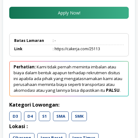
Apply Now!
Batas Lamaran
: -
Link
: https://cakerja.com/25113
Perhatian:
Kami tidak pernah meminta imbalan atau
biaya dalam bentuk apapun terhadap rekrutmen disitus
ini apabila ada pihak yang mengatasnamakan kami atau
perusahaan meminta biaya seperti transportasi atau
akomodasi atau yang lainnya bisa dipastikan itu
PALSU
.
Kategori Lowongan:
D3
D4
S1
SMA
SMK
Lokasi :
Cikarang
Jawa Barat
Jawa Timur