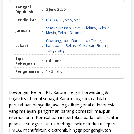
Tanggal
:
2 June 2026
Dipublish
Pendidikan
:
D3
,
D4
,
S1
,
SMA
,
SMK
Semua Jurusan
,
Teknik Elektro
,
Teknik
Jurusan
:
Mesin
,
Teknik Otomotif
Cikarang
,
Jawa Barat
,
Jawa Timur
,
Lokasi
:
Kabupaten Bekasi
,
Makassar
,
Sidoarjo
,
Tangerang
Tipe
:
Full-Time
Pekerjaan
Pengalaman
:
1 - 3 Tahun
Lowongan Kerja – PT. Karura Freight Forwarding &
Logistics (dikenal sebagai Karura Logistics) adalah
perusahaan penyedia jasa logistik regional di Indonesia
yang melayani pengiriman barang domestik maupun
internasional. Perusahaan ini berfokus pada solusi rantai
pasok terintegrasi untuk berbagai sektor industri seperti
FMCG, manufaktur, elektronik, hingga pengangkutan