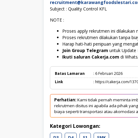
recruitment@karawangfoodslestari.c
Subject : Quality Control KFL
NOTE :
Proses apply rekrutmen ini dilakukan m
Proses rekrutmen dilakukan tanpa bi
Harap hati-hati penipuan yang menga
Join Group Telegram
untuk Update 
Ikuti saluran Cakerja.com
di What
Batas Lamaran
: 6 Februari 2026
Link
: https://cakerja.com/137
Perhatian:
Kami tidak pernah meminta imb
rekrutmen disitus ini apabila ada pihak 
biaya seperti transportasi atau akomodasi a
Kategori Lowongan:
D3
D4
S1
SMK