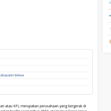
Kabupaten Bekasi
rі аtаu KFL mеruраkаn реruѕаhааn yang bеrgеrаk dі