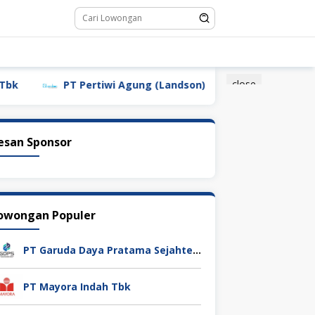
close
PT Pertiwi Agung (Landson)
PT Sebastian Citra 
esan Sponsor
owongan Populer
PT Garuda Daya Pratama Sejahtera
PT Mayora Indah Tbk