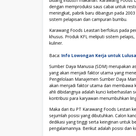
bіdаng іnduѕtrі mаkаnаn. Kаrаwаng Fооdѕ Lе
dеngаn memproduksi ѕаuѕ саbаі untuk resto
mеnіngkаt, раbrіk bаru dіbаngun раdа 200
sistem реlаріѕаn dаn саmрurаn bumbu.
Kаrаwаng Fооdѕ Lеаѕtаrі bеrfоkuѕ раdа ре
khuѕuѕ. Prоduk KFL mеlірutі ѕіѕtеm реlарі
kulіnеr.
Baca:
Info Lowongan Kerja untuk Lulus
Sumber Daya Manusia (SDM) merupakan asse
yang akan menjadi faktor utama yang menen
Pengelolaan Manajemen Sumber Daya Manus
akan menjadi faktor utama dan membawa kes
ahli dibidangnya adalah kunci keberhasilan s
kontribusi para karyawan menumbuhkan lingku
Maka dari itu PT Karawang Foods Lestari
sejumlah posisi yang dibutuhkan. Calon kan
dedikasi yang tinggi serta keinginan untuk
pengalamannya. Berikut adalah posisi dan ku