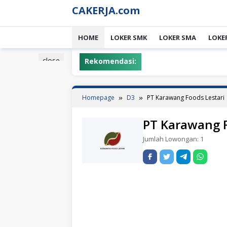
Skip
CAKERJA.com
to
content
HOME
LOKER SMK
LOKER SMA
LOKE
close
Rekomendasi:
Homepage
D3
PT Karawang Foods Lestari
PT Karawang F
Jumlah Lowongan:
1