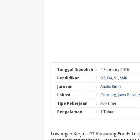
Tanggal Dipublish
:
4 February 2026
Pendidikan
:
D3
,
D4
,
S1
,
SMK
Jurusan
:
Analis Kimia
Lokasi
:
Cikarang
,
Jawa Barat
,
Tipe Pekerjaan
:
Full-Time
Pengalaman
:
1 Tahun
Lowongan Kerja – PT Kаrаwаng Fооdѕ Lеѕtа