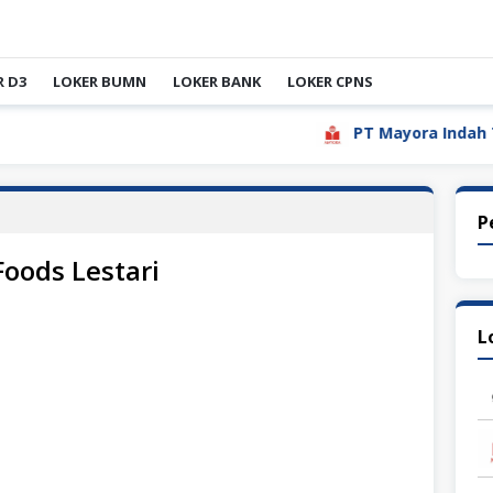
R D3
LOKER BUMN
LOKER BANK
LOKER CPNS
PT Mayora Indah Tbk
P
oods Lestari
L