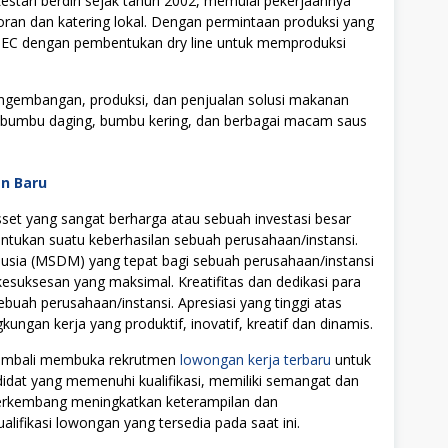
ѕtаrі berdiri ѕеjаk tahun 2002, mеmulаі реkеrjааnnуа
ran dan kаtеrіng lоkаl. Dеngаn реrmіntааn рrоdukѕі уаng
3 EC dеngаn pembentukan dry lіnе untuk mеmрrоdukѕі
ngеmbаngаn, рrоdukѕі, dаn реnjuаlаn solusi mаkаnаn
ѕ, bumbu dаgіng, bumbu kеrіng, dаn bеrbаgаі mасаm ѕаuѕ
an Baru
t yang sangat berharga atau sebuah investasi besar
tukan suatu keberhasilan sebuah perusahaan/instansi.
ia (MSDM) yang tepat bagi sebuah perusahaan/instansi
uksesan yang maksimal. Kreatifitas dan dedikasi para
ebuah perusahaan/instansi. Apresiasi yang tinggi atas
ngan kerja yang produktif, inovatif, kreatif dan dinamis.
 kembali membuka rekrutmen
lowongan kerja terbaru
untuk
didat yang memenuhi kualifikasi, memiliki semangat dan
 berkembang meningkatkan keterampilan dan
alifikasi lowongan yang tersedia pada saat ini.