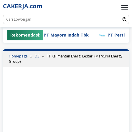
Skip
CAKERJA.com
to
content
Rekomendasi:
PT Mayora Indah Tbk
PT Pertiwi Ag
Homepage
D3
PT Kalimantan Energi Lestari (Mercuria Energy
Group)