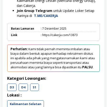
Kalimantan Energi Lestari (Mercuria Energy Group),
dan Cakerja.
Join Group Telegram
untuk Update Loker Setiap
Harinya di
T.ME/CAKERJA
Batas Lamaran
: 7 Desember 2025
Link
: https://cakerja.com/13873
Perhatian:
Kami tidak pernah meminta imbalan atau
biaya dalam bentuk apapun terhadap rekrutmen disitus
ini apabila ada pihak yang mengatasnamakan kami atau
perusahaan meminta biaya seperti transportasi atau
akomodasi atau yang lainnya bisa dipastikan itu
PALSU
.
Kategori Lowongan:
D3
D4
S1
Lokasi :
Kalimantan Selatan