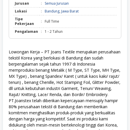
Jurusan
:
Semua Jurusan
Lokasi
:
Bandung
,
Jawa Barat
Tipe
:
Full Time
Pekerjaan
Pengalaman
:
1 - 2 Tahun
Lowongan Kerja – PT Joans Textile merupakan perusahaan
tekstil Korea yang berlokasi di Bandung dan sudah
berpengalaman sejak tahun 1997 di Indonesia
memproduksi benang Metalik ( M Type, ST Type, MH Type,
MX Type) , benang Spandex/ Karet ( untuk kaos kaki/ rajut/
tenun) , benang Chenille, Hot Stamping Foil, Glitter Powder,
dll untuk kebutuhan industri Garment, Tenun/ Weaving,
Rajut/ Knitting, Lace/ Renda, dan Bordir/ Embroidery.
PT.Joanstex telah diberikan kepercayaan mensuply hampir
80% perusahaan tekstil di Bandung dan memberikan
komitmen menghasilkan produk-produk yang berkualitas
dengan harga yang kompetitif. Saat ini produksi kami
didukung oleh mesin-mesin berteknologi tinggi dari Korea,