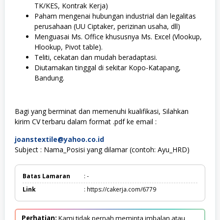
TK/KES, Kontrak Kerja)
Paham mengenai hubungan industrial dan legalitas
perusahaan (UU Ciptaker, perizinan usaha, dll)
Menguasai Ms. Office khususnya Ms. Excel (Vlookup,
Hlookup, Pivot table).
Teliti, cekatan dan mudah beradaptasi.
Diutamakan tinggal di sekitar Kopo-Katapang,
Bandung.
Bagi yang berminat dan memenuhi kualifikasi, Silahkan
kirim CV terbaru dalam format .pdf ke email :
joanstextile@yahoo.co.id
Subject : Nama_Posisi yang dilamar (contoh: Ayu_HRD)
Batas Lamaran
: -
Link
: https://cakerja.com/6779
Perhatian:
Kami tidak pernah meminta imbalan atau