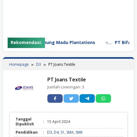
Rekomendasi:
PT Gunung Madu Plantations
PT Bifarma A
Homepage
D3
PT Joans Textile
PT Joans Textile
Jumlah Lowongan:
3
Tanggal
:
15 April 2024
Dipublish
Pendidikan
:
D3
,
D4
,
S1
,
SMA
,
SMK