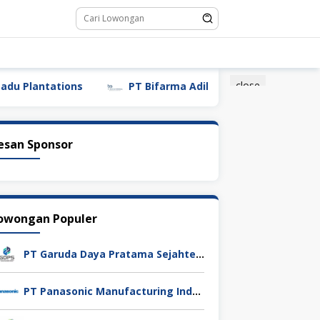
close
tations
PT Bifarma Adiluhung (a Kalbe Company)
esan Sponsor
owongan Populer
PT Garuda Daya Pratama Sejahtera
PT Panasonic Manufacturing Indonesia