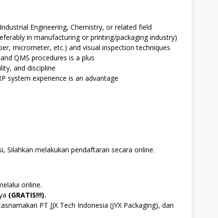
ustrial Engineering, Chemistry, or related field
referably in manufacturing or printing/packaging industry)
per, micrometer, etc.) and visual inspection techniques
 and QMS procedures is a plus
ity, and discipline
ERP system experience is an advantage
i, Silahkan melakukan pendaftaran secara online.
elalui online.
aya
(GRATIS!!!).
tasnamakan PT JJX Tech Indonesia (JYX Packaging), dan