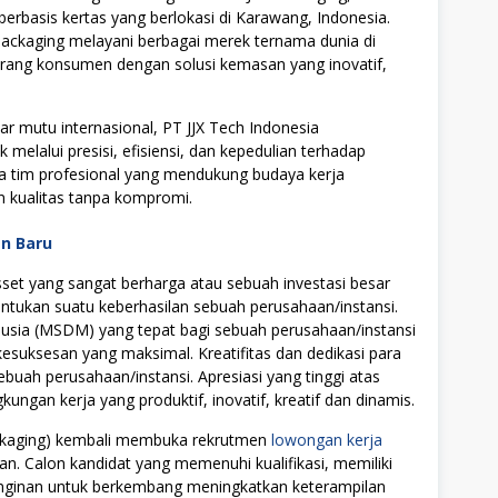
basis kertas yang berlokasi di Karawang, Indonesia.
 Packaging melayani berbagai merek ternama dunia di
barang konsumen dengan solusi kemasan yang inovatif,
ar mutu internasional, PT JJX Tech Indonesia
melalui presisi, efisiensi, dan kepedulian terhadap
a tim profesional yang mendukung budaya kerja
an kualitas tanpa kompromi.
an Baru
t yang sangat berharga atau sebuah investasi besar
tukan suatu keberhasilan sebuah perusahaan/instansi.
ia (MSDM) yang tepat bagi sebuah perusahaan/instansi
uksesan yang maksimal. Kreatifitas dan dedikasi para
ebuah perusahaan/instansi. Apresiasi yang tinggi atas
ngan kerja yang produktif, inovatif, kreatif dan dinamis.
Packaging) kembali membuka rekrutmen
lowongan kerja
an. Calon kandidat yang memenuhi kualifikasi, memiliki
einginan untuk berkembang meningkatkan keterampilan