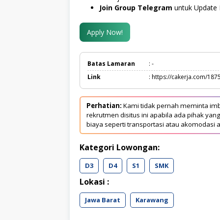
Join Group Telegram
untuk Update 
Apply Now!
Batas Lamaran
: -
Link
: https://cakerja.com/187
Perhatian:
Kami tidak pernah meminta imb
rekrutmen disitus ini apabila ada pihak 
biaya seperti transportasi atau akomodasi a
Kategori Lowongan:
D3
D4
S1
SMK
Lokasi :
Jawa Barat
Karawang