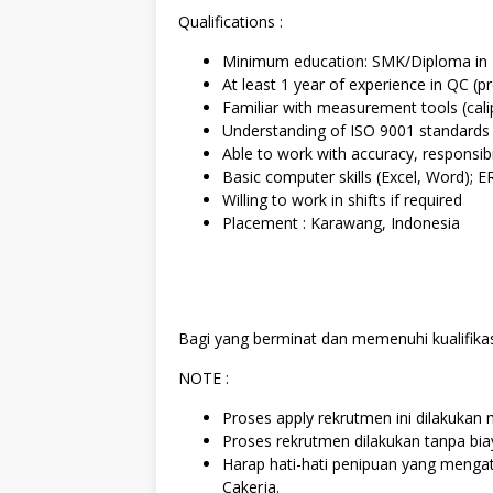
Qualifications :
Minimum education: SMK/Diploma in Ind
At least 1 year of experience in QC (p
Familiar with measurement tools (cali
Understanding of ISO 9001 standards
Able to work with accuracy, responsibil
Basic computer skills (Excel, Word); 
Willing to work in shifts if required
Placement : Karawang, Indonesia
Bagi yang berminat dan memenuhi kualifikas
NOTE :
Proses apply rekrutmen ini dilakukan m
Proses rekrutmen dilakukan tanpa bi
Harap hati-hati penipuan yang menga
Cakerja.