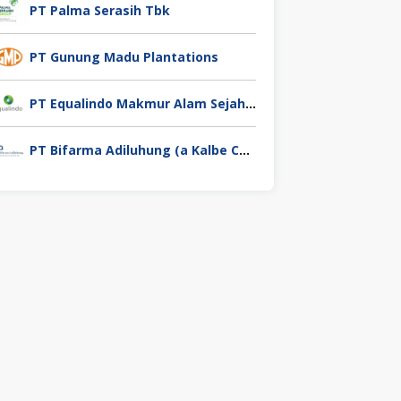
PT Palma Serasih Tbk
PT Gunung Madu Plantations
PT Equalindo Makmur Alam Sejahtera (Equalindo Group)
PT Bifarma Adiluhung (a Kalbe Company)