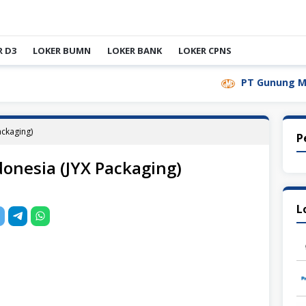
R D3
LOKER BUMN
LOKER BANK
LOKER CPNS
PT Gunung Madu Plan
ackaging)
P
donesia (JYX Packaging)
L