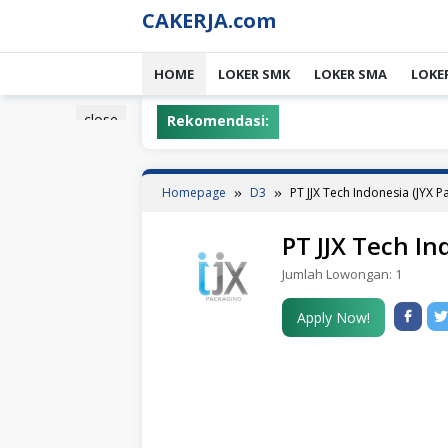
Skip
CAKERJA.com
to
content
HOME
LOKER SMK
LOKER SMA
LOKE
close
Rekomendasi:
Homepage
D3
PT JJX Tech Indonesia (JYX P
PT JJX Tech In
Jumlah Lowongan:
1
Apply Now!