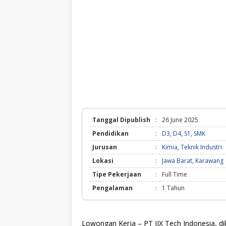
Tanggal Dipublish
:
26 June 2025
Pendidikan
:
D3
,
D4
,
S1
,
SMK
Jurusan
:
Kimia
,
Teknik Industri
Lokasi
:
Jawa Barat
,
Karawang
Tipe Pekerjaan
:
Full Time
Pengalaman
:
1 Tahun
Lowongan Kerja – PT JJX Tech Indonesia, di