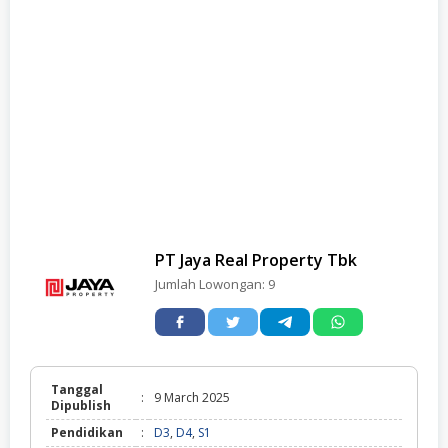
PT Jaya Real Property Tbk
Jumlah Lowongan:
9
Tanggal
:
9 March 2025
Dipublish
Pendidikan
:
D3
,
D4
,
S1