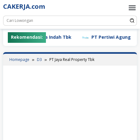
Skip
CAKERJA.com
to
content
PT Mayora Indah Tbk
Rekomendasi:
PT Pertiwi Agung (Landson)
Homepage
D3
PT Jaya Real Property Tbk